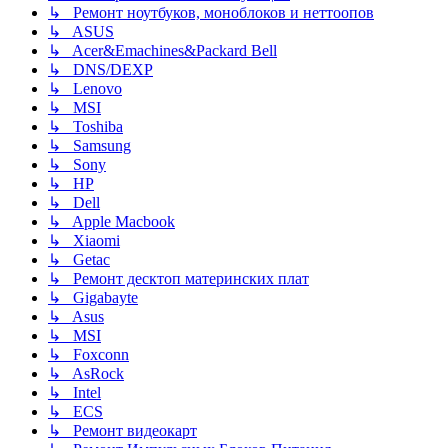
↳ Ремонт ноутбуков, моноблоков и неттоопов
↳ ASUS
↳ Acer&Emachines&Packard Bell
↳ DNS/DEXP
↳ Lenovo
↳ MSI
↳ Toshiba
↳ Samsung
↳ Sony
↳ HP
↳ Dell
↳ Apple Macbook
↳ Xiaomi
↳ Getac
↳ Ремонт десктоп материнских плат
↳ Gigabayte
↳ Asus
↳ MSI
↳ Foxconn
↳ AsRock
↳ Intel
↳ ECS
↳ Ремонт видеокарт