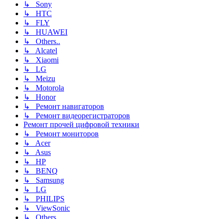
↳ Sony
↳ HTC
↳ FLY
↳ HUAWEI
↳ Others..
↳ Alcatel
↳ Xiaomi
↳ LG
↳ Meizu
↳ Motorola
↳ Honor
↳ Ремонт навигаторов
↳ Ремонт видеорегистраторов
Ремонт прочей цифровой техники
↳ Ремонт мониторов
↳ Acer
↳ Asus
↳ HP
↳ BENQ
↳ Samsung
↳ LG
↳ PHILIPS
↳ ViewSonic
↳ Others..