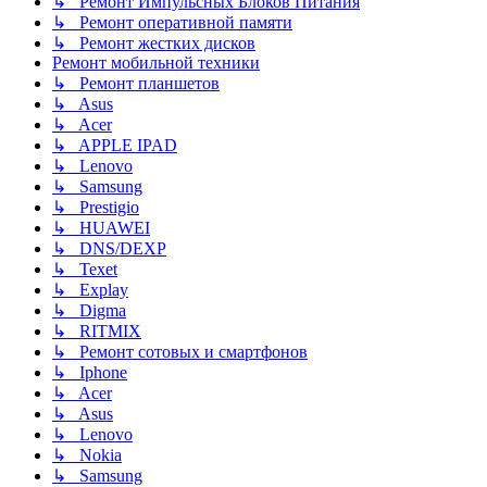
↳ Ремонт Импульсных Блоков Питания
↳ Ремонт оперативной памяти
↳ Ремонт жестких дисков
Ремонт мобильной техники
↳ Ремонт планшетов
↳ Asus
↳ Acer
↳ APPLE IPAD
↳ Lenovo
↳ Samsung
↳ Prestigio
↳ HUAWEI
↳ DNS/DEXP
↳ Texet
↳ Explay
↳ Digma
↳ RITMIX
↳ Ремонт сотовых и смартфонов
↳ Iphone
↳ Acer
↳ Asus
↳ Lenovo
↳ Nokia
↳ Samsung