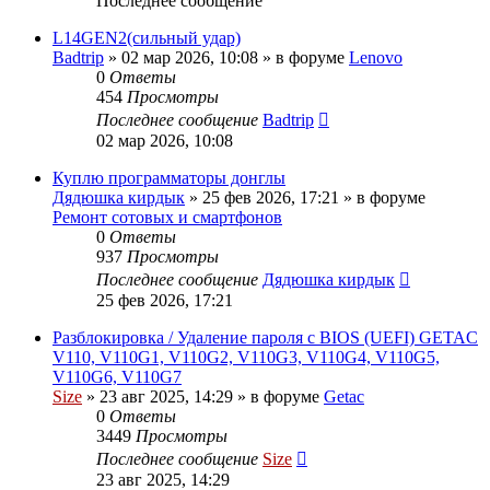
Последнее сообщение
L14GEN2(сильный удар)
Badtrip
»
02 мар 2026, 10:08
» в форуме
Lenovo
0
Ответы
454
Просмотры
Последнее сообщение
Badtrip
02 мар 2026, 10:08
Куплю программаторы донглы
Дядюшка кирдык
»
25 фев 2026, 17:21
» в форуме
Ремонт сотовых и смартфонов
0
Ответы
937
Просмотры
Последнее сообщение
Дядюшка кирдык
25 фев 2026, 17:21
Разблокировка / Удаление пароля с BIOS (UEFI) GETAC
V110, V110G1, V110G2, V110G3, V110G4, V110G5,
V110G6, V110G7
Size
»
23 авг 2025, 14:29
» в форуме
Getac
0
Ответы
3449
Просмотры
Последнее сообщение
Size
23 авг 2025, 14:29