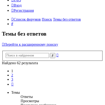
FAQ
Вход
Р
е
г
и
с
т
р
а
ц
и
я
Список форумов
Поиск
Темы без ответов
Поиск
Темы без ответов
Перейти к расширенному поиску
Расширенный
Поиск
поиск
Найдено 62 результата
1
2
3
След.
Темы
Ответы
Просмотры