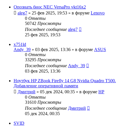
Опознать биос NEC VersaPro vkt16x2
aleg7
»
25 фев 2025, 19:53
» в форуме
Lenovo
0
Ответы
50742
Просмотры
Последнее сообщение
aleg7
25 фев 2025, 19:53
x751ld
Andy_39
»
03 фев 2025, 13:36
» в форуме
ASUS
0
Ответы
33295
Просмотры
Последнее сообщение
Andy_39
03 фев 2025, 13:36
Ноутбук HP ZBook Firefly 14 G8 Nvidia Quadro T500.
Добавление оперативной памяти
Дмитрий
»
05 дек 2024, 00:35
» в форуме
HP
0
Ответы
31610
Просмотры
Последнее сообщение
Дмитрий
05 дек 2024, 00:35
SVID