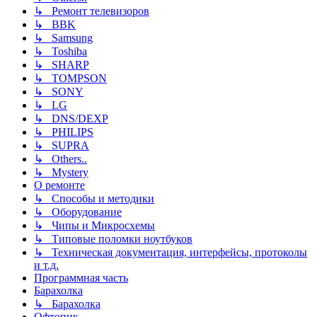
↳ Ремонт телевизоров
↳ BBK
↳ Samsung
↳ Toshiba
↳ SHARP
↳ TOMPSON
↳ SONY
↳ LG
↳ DNS/DEXP
↳ PHILIPS
↳ SUPRA
↳ Others..
↳ Mystery
О ремонте
↳ Способы и методики
↳ Оборудование
↳ Чипы и Микросхемы
↳ Типовые поломки ноутбуков
↳ Техническая документация, интерфейсы, протоколы
и т.д.
Программная часть
Барахолка
↳ Барахолка
Офтопик