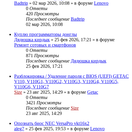
Badtrip
»
02 мар 2026, 10:08
» в форуме
Lenovo
0
Ответы
420
Просмотры
Последнее сообщение
Badtrip
02 мар 2026, 10:08
Куплю программаторы донглы
Дядюшка кирдык
»
25 фев 2026, 17:21
» в форуме
Ремонт сотовых и смартфонов
0
Ответы
871
Просмотры
Последнее сообщение
Дядюшка кирдык
25 фев 2026, 17:21
Разблокировка / Удаление пароля с BIOS (UEFI) GETAC
V110, V110G1, V110G2, V110G3, V110G4, V110G5,
V110G6, V110G7
Size
»
23 авг 2025, 14:29
» в форуме
Getac
0
Ответы
3421
Просмотры
Последнее сообщение
Size
23 авг 2025, 14:29
Опознать биос NEC VersaPro vkt16x2
aleg7
»
25 фев 2025, 19:53
» в форуме
Lenovo