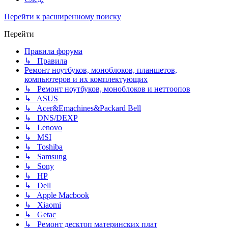
Перейти к расширенному поиску
Перейти
Правила форума
↳ Правила
Ремонт ноутбуков, моноблоков, планшетов,
компьютеров и их комплектующих
↳ Ремонт ноутбуков, моноблоков и неттоопов
↳ ASUS
↳ Acer&Emachines&Packard Bell
↳ DNS/DEXP
↳ Lenovo
↳ MSI
↳ Toshiba
↳ Samsung
↳ Sony
↳ HP
↳ Dell
↳ Apple Macbook
↳ Xiaomi
↳ Getac
↳ Ремонт десктоп материнских плат