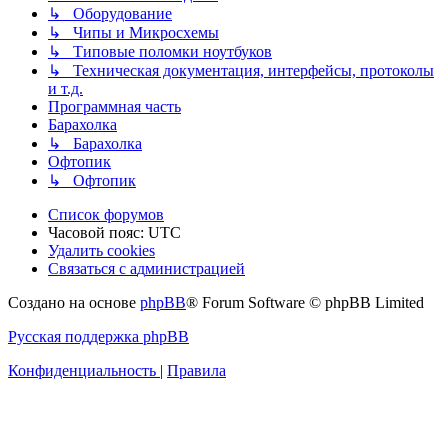
↳ Оборудование
↳ Чипы и Микросхемы
↳ Типовые поломки ноутбуков
↳ Техническая документация, интерфейсы, протоколы
и т.д.
Программная часть
Барахолка
↳ Барахолка
Офтопик
↳ Офтопик
Список форумов
Часовой пояс:
UTC
Удалить cookies
Связаться
С
в
я
з
а
т
ь
с
я
с
а
д
м
и
н
и
с
т
р
а
ц
и
е
й
с
Создано на основе
phpBB
® Forum Software © phpBB Limited
администрацией
Русская поддержка phpBB
Конфиденциальность
|
Правила