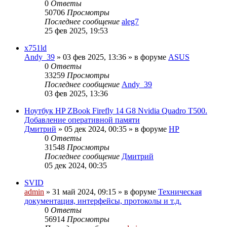
0
Ответы
50706
Просмотры
Последнее сообщение
aleg7
25 фев 2025, 19:53
x751ld
Andy_39
»
03 фев 2025, 13:36
» в форуме
ASUS
0
Ответы
33259
Просмотры
Последнее сообщение
Andy_39
03 фев 2025, 13:36
Ноутбук HP ZBook Firefly 14 G8 Nvidia Quadro T500.
Добавление оперативной памяти
Дмитрий
»
05 дек 2024, 00:35
» в форуме
HP
0
Ответы
31548
Просмотры
Последнее сообщение
Дмитрий
05 дек 2024, 00:35
SVID
admin
»
31 май 2024, 09:15
» в форуме
Техническая
документация, интерфейсы, протоколы и т.д.
0
Ответы
56914
Просмотры