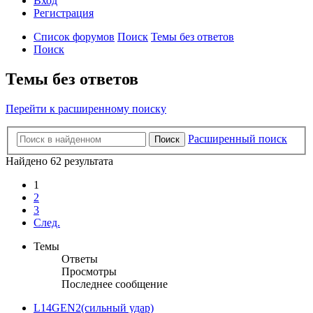
Вход
Р
е
г
и
с
т
р
а
ц
и
я
Список форумов
Поиск
Темы без ответов
Поиск
Темы без ответов
Перейти к расширенному поиску
Расширенный поиск
Поиск
Найдено 62 результата
1
2
3
След.
Темы
Ответы
Просмотры
Последнее сообщение
L14GEN2(сильный удар)