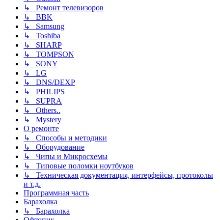
↳ Ремонт телевизоров
↳ BBK
↳ Samsung
↳ Toshiba
↳ SHARP
↳ TOMPSON
↳ SONY
↳ LG
↳ DNS/DEXP
↳ PHILIPS
↳ SUPRA
↳ Others..
↳ Mystery
О ремонте
↳ Способы и методики
↳ Оборудование
↳ Чипы и Микросхемы
↳ Типовые поломки ноутбуков
↳ Техническая документация, интерфейсы, протоколы
и т.д.
Программная часть
Барахолка
↳ Барахолка
Офтопик