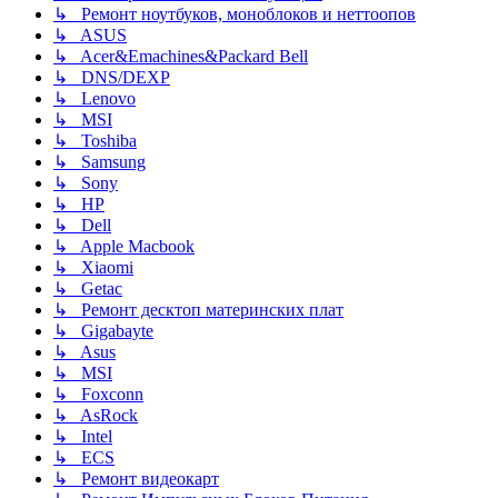
↳ Ремонт ноутбуков, моноблоков и неттоопов
↳ ASUS
↳ Acer&Emachines&Packard Bell
↳ DNS/DEXP
↳ Lenovo
↳ MSI
↳ Toshiba
↳ Samsung
↳ Sony
↳ HP
↳ Dell
↳ Apple Macbook
↳ Xiaomi
↳ Getac
↳ Ремонт десктоп материнских плат
↳ Gigabayte
↳ Asus
↳ MSI
↳ Foxconn
↳ AsRock
↳ Intel
↳ ECS
↳ Ремонт видеокарт