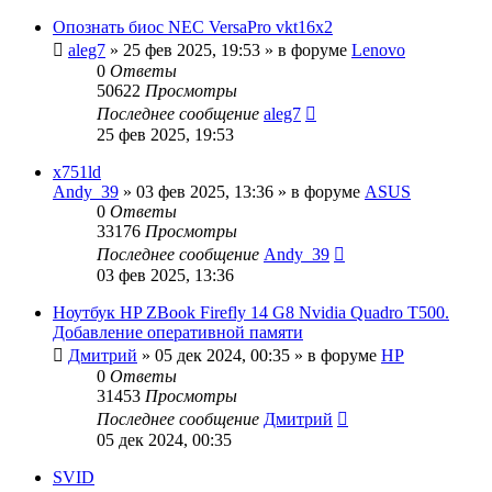
Опознать биос NEC VersaPro vkt16x2
aleg7
»
25 фев 2025, 19:53
» в форуме
Lenovo
0
Ответы
50622
Просмотры
Последнее сообщение
aleg7
25 фев 2025, 19:53
x751ld
Andy_39
»
03 фев 2025, 13:36
» в форуме
ASUS
0
Ответы
33176
Просмотры
Последнее сообщение
Andy_39
03 фев 2025, 13:36
Ноутбук HP ZBook Firefly 14 G8 Nvidia Quadro T500.
Добавление оперативной памяти
Дмитрий
»
05 дек 2024, 00:35
» в форуме
HP
0
Ответы
31453
Просмотры
Последнее сообщение
Дмитрий
05 дек 2024, 00:35
SVID