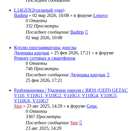
Последнее сообщение
L14GEN2(сильный удар)
Badtrip
»
02 мар 2026, 10:08
» в форуме
Lenovo
0
Ответы
332
Просмотры
Последнее сообщение
Badtrip
02 мар 2026, 10:08
Куплю программаторы донглы
Дядюшка кирдык
»
25 фев 2026, 17:21
» в форуме
Ремонт сотовых и смартфонов
0
Ответы
746
Просмотры
Последнее сообщение
Дядюшка кирдык
25 фев 2026, 17:21
Разблокировка / Удаление пароля с BIOS (UEFI) GETAC
V110, V110G1, V110G2, V110G3, V110G4, V110G5,
V110G6, V110G7
Size
»
23 авг 2025, 14:29
» в форуме
Getac
0
Ответы
3367
Просмотры
Последнее сообщение
Size
23 авг 2025, 14:29