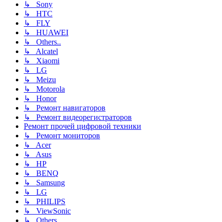
↳ Sony
↳ HTC
↳ FLY
↳ HUAWEI
↳ Others..
↳ Alcatel
↳ Xiaomi
↳ LG
↳ Meizu
↳ Motorola
↳ Honor
↳ Ремонт навигаторов
↳ Ремонт видеорегистраторов
Ремонт прочей цифровой техники
↳ Ремонт мониторов
↳ Acer
↳ Asus
↳ HP
↳ BENQ
↳ Samsung
↳ LG
↳ PHILIPS
↳ ViewSonic
↳ Others..