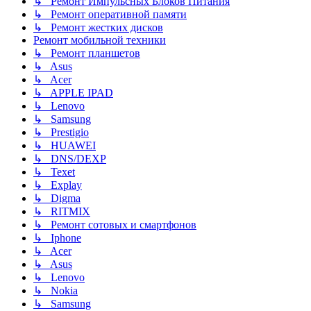
↳ Ремонт Импульсных Блоков Питания
↳ Ремонт оперативной памяти
↳ Ремонт жестких дисков
Ремонт мобильной техники
↳ Ремонт планшетов
↳ Asus
↳ Acer
↳ APPLE IPAD
↳ Lenovo
↳ Samsung
↳ Prestigio
↳ HUAWEI
↳ DNS/DEXP
↳ Texet
↳ Explay
↳ Digma
↳ RITMIX
↳ Ремонт сотовых и смартфонов
↳ Iphone
↳ Acer
↳ Asus
↳ Lenovo
↳ Nokia
↳ Samsung