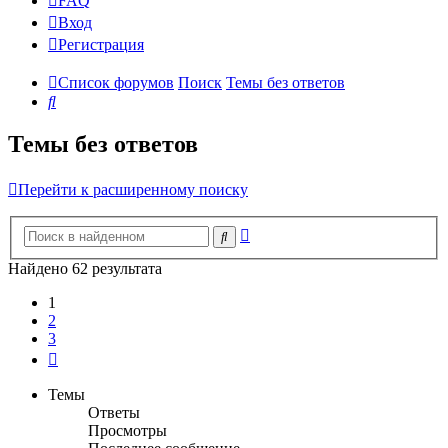
FAQ
Вход
Р
е
г
и
с
т
р
а
ц
и
я
Список форумов
Поиск
Темы без ответов
Поиск
Темы без ответов
Перейти к расширенному поиску
Расширенный
Поиск
поиск
Найдено 62 результата
1
2
3
След.
Темы
Ответы
Просмотры