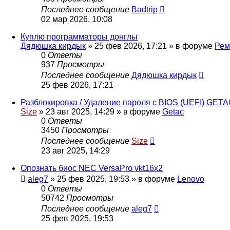
Последнее сообщение
Badtrip
02 мар 2026, 10:08
Куплю программаторы донглы
Дядюшка кирдык
»
25 фев 2026, 17:21
» в форуме
Рем
0
Ответы
937
Просмотры
Последнее сообщение
Дядюшка кирдык
25 фев 2026, 17:21
Разблокировка / Удаление пароля с BIOS (UEFI) GET
Size
»
23 авг 2025, 14:29
» в форуме
Getac
0
Ответы
3450
Просмотры
Последнее сообщение
Size
23 авг 2025, 14:29
Опознать биос NEC VersaPro vkt16x2
aleg7
»
25 фев 2025, 19:53
» в форуме
Lenovo
0
Ответы
50742
Просмотры
Последнее сообщение
aleg7
25 фев 2025, 19:53