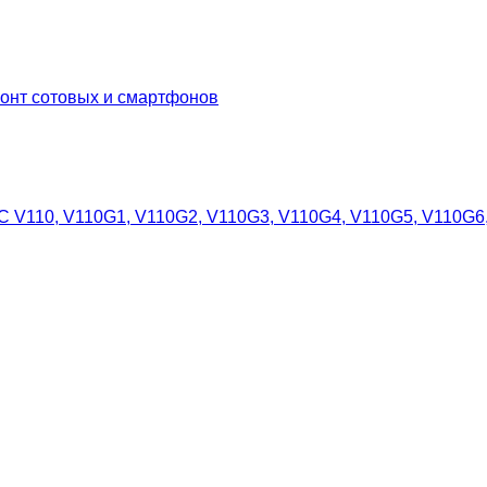
онт сотовых и смартфонов
AC V110, V110G1, V110G2, V110G3, V110G4, V110G5, V110G6