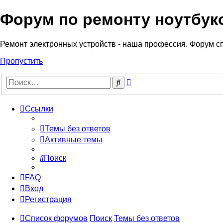
Форум по ремонту ноутбук
Регистрация
Ремонт электронных устройств - наша профессия. Форум с
Пропустить
Расширенный
Поиск
поиск
Ссылки
Темы без ответов
Активные темы
Поиск
FAQ
Вход
Р
е
г
и
с
т
р
а
ц
и
я
Список форумов
Поиск
Темы без ответов