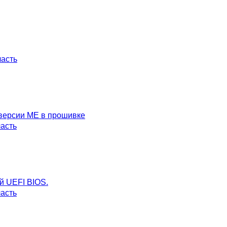
асть
 версии ME в прошивке
асть
й UEFI BIOS.
асть