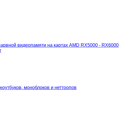
спарвной видеопамяти на картах AMD RX5000 - RX6000
т
ноутбуков, моноблоков и неттоопов