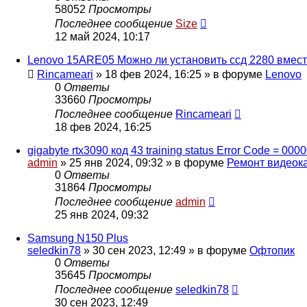
58052
Просмотры
Последнее сообщение
Size
12 май 2024, 10:17
Lenovo 15ARE05 Можно ли установить ссд 2280 вмест
Rincameari
»
18 фев 2024, 16:25
» в форуме
Lenovo
0
Ответы
33660
Просмотры
Последнее сообщение
Rincameari
18 фев 2024, 16:25
gigabyte rtx3090 код 43 training status Error Code = 000
admin
»
25 янв 2024, 09:32
» в форуме
Ремонт видеок
0
Ответы
31864
Просмотры
Последнее сообщение
admin
25 янв 2024, 09:32
Samsung N150 Plus
seledkin78
»
30 сен 2023, 12:49
» в форуме
Офтопик
0
Ответы
35645
Просмотры
Последнее сообщение
seledkin78
30 сен 2023, 12:49