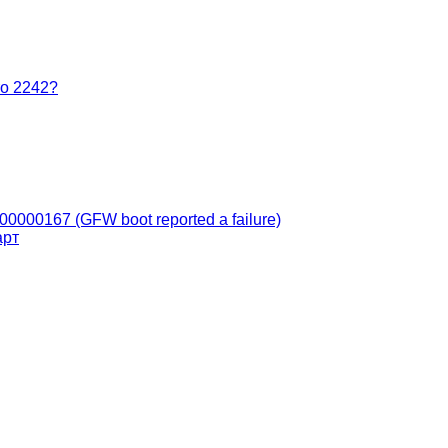
о 2242?
000000167 (GFW boot reported a failure)
арт