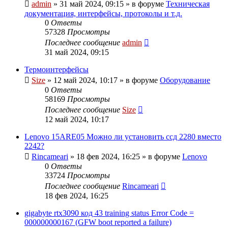
admin
»
31 май 2024, 09:15
» в форуме
Техническая
документация, интерфейсы, протоколы и т.д.
0
Ответы
57328
Просмотры
Последнее сообщение
admin
31 май 2024, 09:15
Термоинтерфейсы
Size
»
12 май 2024, 10:17
» в форуме
Оборудование
0
Ответы
58169
Просмотры
Последнее сообщение
Size
12 май 2024, 10:17
Lenovo 15ARE05 Можно ли установить ссд 2280 вместо
2242?
Rincameari
»
18 фев 2024, 16:25
» в форуме
Lenovo
0
Ответы
33724
Просмотры
Последнее сообщение
Rincameari
18 фев 2024, 16:25
gigabyte rtx3090 код 43 training status Error Code =
000000000167 (GFW boot reported a failure)