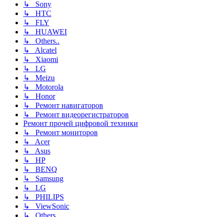
↳ Sony
↳ HTC
↳ FLY
↳ HUAWEI
↳ Others..
↳ Alcatel
↳ Xiaomi
↳ LG
↳ Meizu
↳ Motorola
↳ Honor
↳ Ремонт навигаторов
↳ Ремонт видеорегистраторов
Ремонт прочей цифровой техники
↳ Ремонт мониторов
↳ Acer
↳ Asus
↳ HP
↳ BENQ
↳ Samsung
↳ LG
↳ PHILIPS
↳ ViewSonic
↳ Others..