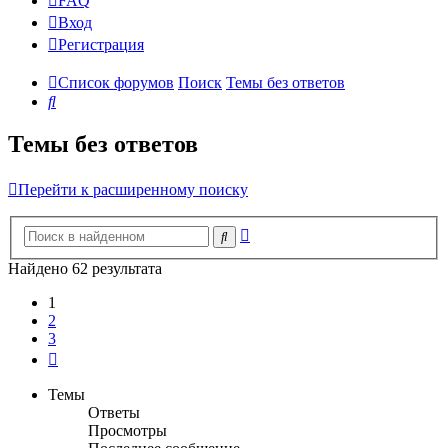
FAQ
Вход
Р
е
г
и
с
т
р
а
ц
и
я
Список форумов
Поиск
Темы без ответов
Поиск
Темы без ответов
Перейти к расширенному поиску
Расширенный
Поиск
поиск
Найдено 62 результата
1
2
3
След.
Темы
Ответы
Просмотры