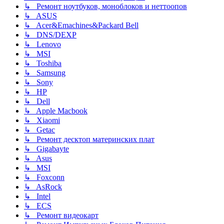
↳ Ремонт ноутбуков, моноблоков и неттоопов
↳ ASUS
↳ Acer&Emachines&Packard Bell
↳ DNS/DEXP
↳ Lenovo
↳ MSI
↳ Toshiba
↳ Samsung
↳ Sony
↳ HP
↳ Dell
↳ Apple Macbook
↳ Xiaomi
↳ Getac
↳ Ремонт десктоп материнских плат
↳ Gigabayte
↳ Asus
↳ MSI
↳ Foxconn
↳ AsRock
↳ Intel
↳ ECS
↳ Ремонт видеокарт