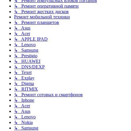
↳ Ремонт Импульсных Блоков Питания
↳ Ремонт оперативной памяти
↳ Ремонт жестких дисков
Ремонт мобильной техники
↳ Ремонт планшетов
↳ Asus
↳ Acer
↳ APPLE IPAD
↳ Lenovo
↳ Samsung
↳ Prestigio
↳ HUAWEI
↳ DNS/DEXP
↳ Texet
↳ Explay
↳ Digma
↳ RITMIX
↳ Ремонт сотовых и смартфонов
↳ Iphone
↳ Acer
↳ Asus
↳ Lenovo
↳ Nokia
↳ Samsung