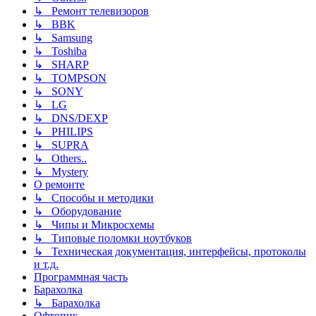
↳ Ремонт телевизоров
↳ BBK
↳ Samsung
↳ Toshiba
↳ SHARP
↳ TOMPSON
↳ SONY
↳ LG
↳ DNS/DEXP
↳ PHILIPS
↳ SUPRA
↳ Others..
↳ Mystery
О ремонте
↳ Способы и методики
↳ Оборудование
↳ Чипы и Микросхемы
↳ Типовые поломки ноутбуков
↳ Техническая документация, интерфейсы, протоколы
и т.д.
Программная часть
Барахолка
↳ Барахолка
Офтопик