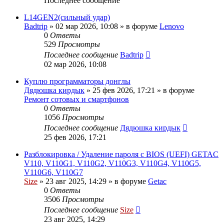
Последнее сообщение
L14GEN2(сильный удар)
Badtrip
»
02 мар 2026, 10:08
» в форуме
Lenovo
0
Ответы
529
Просмотры
Последнее сообщение
Badtrip
02 мар 2026, 10:08
Куплю программаторы донглы
Дядюшка кирдык
»
25 фев 2026, 17:21
» в форуме
Ремонт сотовых и смартфонов
0
Ответы
1056
Просмотры
Последнее сообщение
Дядюшка кирдык
25 фев 2026, 17:21
Разблокировка / Удаление пароля с BIOS (UEFI) GETAC
V110, V110G1, V110G2, V110G3, V110G4, V110G5,
V110G6, V110G7
Size
»
23 авг 2025, 14:29
» в форуме
Getac
0
Ответы
3506
Просмотры
Последнее сообщение
Size
23 авг 2025, 14:29