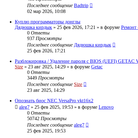
Последнее сообщение
Badtrip
02 мар 2026, 10:08
Куплю программаторы донглы
Дядюшка кирдык
»
25 фев 2026, 17:21
» в форуме
Ремонт 
0
Ответы
937
Просмотры
Последнее сообщение
Дядюшка кирдык
25 фев 2026, 17:21
Разблокировка / Удаление пароля с BIOS (UEFI) GETAC
Size
»
23 авг 2025, 14:29
» в форуме
Getac
0
Ответы
3449
Просмотры
Последнее сообщение
Size
23 авг 2025, 14:29
Опознать биос NEC VersaPro vkt16x2
aleg7
»
25 фев 2025, 19:53
» в форуме
Lenovo
0
Ответы
50742
Просмотры
Последнее сообщение
aleg7
25 фев 2025, 19:53