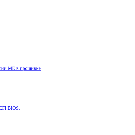
рсии ME в прошивке
EFI BIOS.