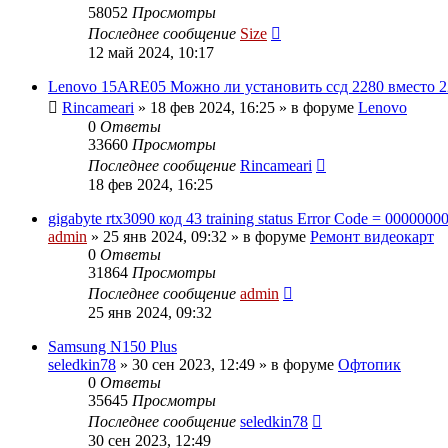
58052
Просмотры
Последнее сообщение
Size
12 май 2024, 10:17
Lenovo 15ARE05 Можно ли установить ссд 2280 вместо 2
Rincameari
»
18 фев 2024, 16:25
» в форуме
Lenovo
0
Ответы
33660
Просмотры
Последнее сообщение
Rincameari
18 фев 2024, 16:25
gigabyte rtx3090 код 43 training status Error Code = 0000000
admin
»
25 янв 2024, 09:32
» в форуме
Ремонт видеокарт
0
Ответы
31864
Просмотры
Последнее сообщение
admin
25 янв 2024, 09:32
Samsung N150 Plus
seledkin78
»
30 сен 2023, 12:49
» в форуме
Офтопик
0
Ответы
35645
Просмотры
Последнее сообщение
seledkin78
30 сен 2023, 12:49