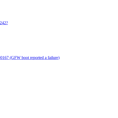
242?
00167 (GFW boot reported a failure)