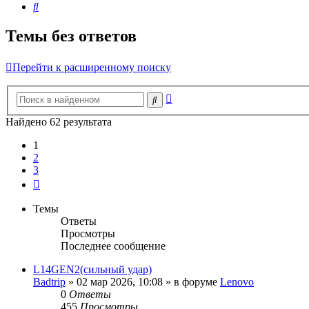
Поиск
Темы без ответов
Перейти к расширенному поиску
Расширенный
Поиск
поиск
Найдено 62 результата
1
2
3
След.
Темы
Ответы
Просмотры
Последнее сообщение
L14GEN2(сильный удар)
Badtrip
»
02 мар 2026, 10:08
» в форуме
Lenovo
0
Ответы
455
Просмотры