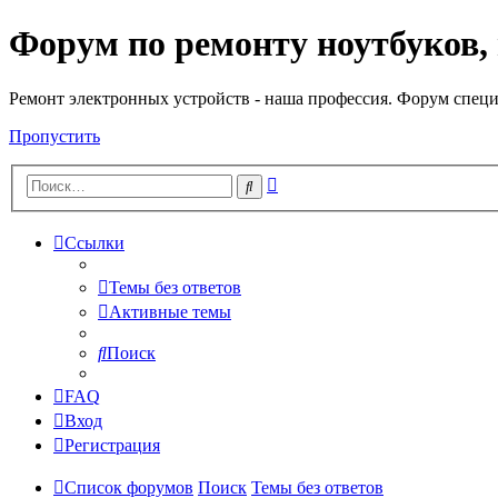
Форум по ремонту ноутбуков,
Регистрация
Ремонт электронных устройств - наша профессия. Форум специ
Пропустить
Расширенный
Поиск
поиск
Ссылки
Темы без ответов
Активные темы
Поиск
FAQ
Вход
Р
е
г
и
с
т
р
а
ц
и
я
Список форумов
Поиск
Темы без ответов