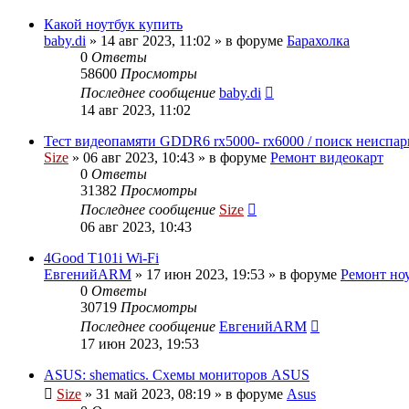
Какой ноутбук купить
baby.di
»
14 авг 2023, 11:02
» в форуме
Барахолка
0
Ответы
58600
Просмотры
Последнее сообщение
baby.di
14 авг 2023, 11:02
Тест видеопамяти GDDR6 rx5000- rx6000 / поиск неисп
Size
»
06 авг 2023, 10:43
» в форуме
Ремонт видеокарт
0
Ответы
31382
Просмотры
Последнее сообщение
Size
06 авг 2023, 10:43
4Good T101i Wi-Fi
ЕвгенийARM
»
17 июн 2023, 19:53
» в форуме
Ремонт но
0
Ответы
30719
Просмотры
Последнее сообщение
ЕвгенийARM
17 июн 2023, 19:53
ASUS: shematics. Схемы мониторов ASUS
Size
»
31 май 2023, 08:19
» в форуме
Asus