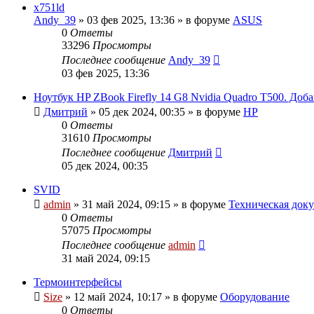
x751ld
Andy_39
»
03 фев 2025, 13:36
» в форуме
ASUS
0
Ответы
33296
Просмотры
Последнее сообщение
Andy_39
03 фев 2025, 13:36
Ноутбук HP ZBook Firefly 14 G8 Nvidia Quadro T500. До
Дмитрий
»
05 дек 2024, 00:35
» в форуме
HP
0
Ответы
31610
Просмотры
Последнее сообщение
Дмитрий
05 дек 2024, 00:35
SVID
admin
»
31 май 2024, 09:15
» в форуме
Техническая доку
0
Ответы
57075
Просмотры
Последнее сообщение
admin
31 май 2024, 09:15
Термоинтерфейсы
Size
»
12 май 2024, 10:17
» в форуме
Оборудование
0
Ответы