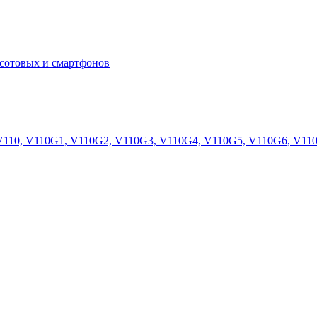
сотовых и смартфонов
 V110, V110G1, V110G2, V110G3, V110G4, V110G5, V110G6, V11