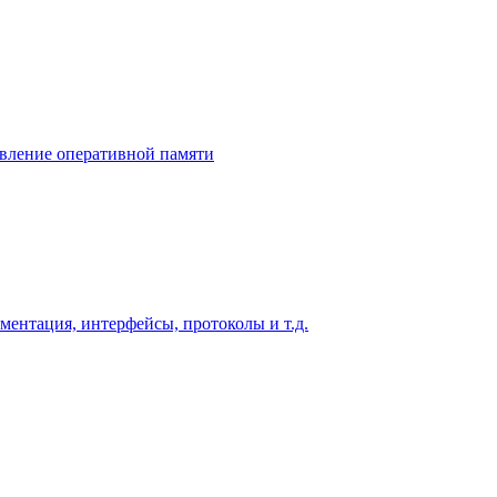
бавление оперативной памяти
ментация, интерфейсы, протоколы и т.д.