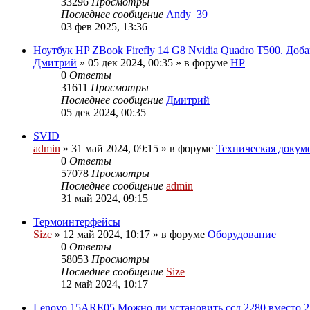
33296
Просмотры
Последнее сообщение
Andy_39
03 фев 2025, 13:36
Ноутбук HP ZBook Firefly 14 G8 Nvidia Quadro T500. До
Дмитрий
»
05 дек 2024, 00:35
» в форуме
HP
0
Ответы
31611
Просмотры
Последнее сообщение
Дмитрий
05 дек 2024, 00:35
SVID
admin
»
31 май 2024, 09:15
» в форуме
Техническая докуме
0
Ответы
57078
Просмотры
Последнее сообщение
admin
31 май 2024, 09:15
Термоинтерфейсы
Size
»
12 май 2024, 10:17
» в форуме
Оборудование
0
Ответы
58053
Просмотры
Последнее сообщение
Size
12 май 2024, 10:17
Lenovo 15ARE05 Можно ли установить ссд 2280 вместо 2