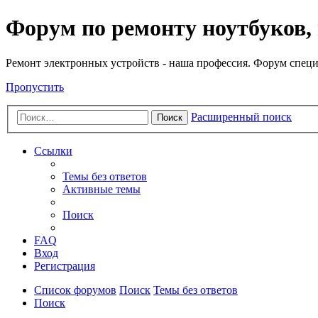
Регистрация
Форум по ремонту ноутбуков,
Ремонт электронных устройств - наша профессия. Форум специ
Пропустить
Расширенный поиск
Поиск
Ссылки
Темы без ответов
Активные темы
Поиск
FAQ
Вход
Р
е
г
и
с
т
р
а
ц
и
я
Список форумов
Поиск
Темы без ответов
Поиск