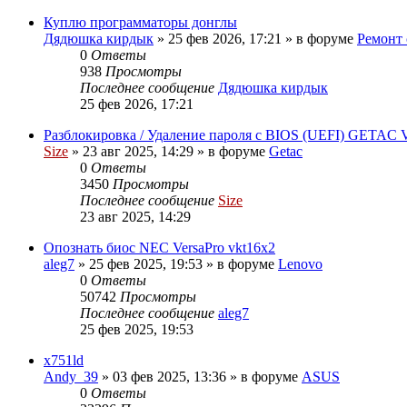
Куплю программаторы донглы
Дядюшка кирдык
»
25 фев 2026, 17:21
» в форуме
Ремонт 
0
Ответы
938
Просмотры
Последнее сообщение
Дядюшка кирдык
25 фев 2026, 17:21
Разблокировка / Удаление пароля с BIOS (UEFI) GETAC
Size
»
23 авг 2025, 14:29
» в форуме
Getac
0
Ответы
3450
Просмотры
Последнее сообщение
Size
23 авг 2025, 14:29
Опознать биос NEC VersaPro vkt16x2
aleg7
»
25 фев 2025, 19:53
» в форуме
Lenovo
0
Ответы
50742
Просмотры
Последнее сообщение
aleg7
25 фев 2025, 19:53
x751ld
Andy_39
»
03 фев 2025, 13:36
» в форуме
ASUS
0
Ответы