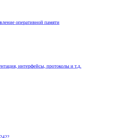
бавление оперативной памяти
нтация, интерфейсы, протоколы и т.д.
242?