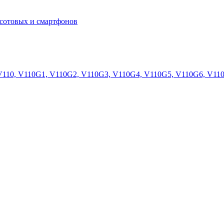
сотовых и смартфонов
 V110, V110G1, V110G2, V110G3, V110G4, V110G5, V110G6, V11