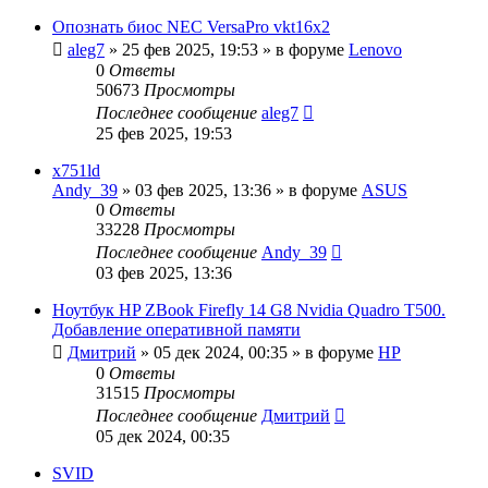
Опознать биос NEC VersaPro vkt16x2
aleg7
»
25 фев 2025, 19:53
» в форуме
Lenovo
0
Ответы
50673
Просмотры
Последнее сообщение
aleg7
25 фев 2025, 19:53
x751ld
Andy_39
»
03 фев 2025, 13:36
» в форуме
ASUS
0
Ответы
33228
Просмотры
Последнее сообщение
Andy_39
03 фев 2025, 13:36
Ноутбук HP ZBook Firefly 14 G8 Nvidia Quadro T500.
Добавление оперативной памяти
Дмитрий
»
05 дек 2024, 00:35
» в форуме
HP
0
Ответы
31515
Просмотры
Последнее сообщение
Дмитрий
05 дек 2024, 00:35
SVID