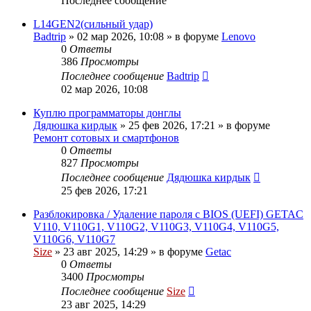
Последнее сообщение
L14GEN2(сильный удар)
Badtrip
»
02 мар 2026, 10:08
» в форуме
Lenovo
0
Ответы
386
Просмотры
Последнее сообщение
Badtrip
02 мар 2026, 10:08
Куплю программаторы донглы
Дядюшка кирдык
»
25 фев 2026, 17:21
» в форуме
Ремонт сотовых и смартфонов
0
Ответы
827
Просмотры
Последнее сообщение
Дядюшка кирдык
25 фев 2026, 17:21
Разблокировка / Удаление пароля с BIOS (UEFI) GETAC
V110, V110G1, V110G2, V110G3, V110G4, V110G5,
V110G6, V110G7
Size
»
23 авг 2025, 14:29
» в форуме
Getac
0
Ответы
3400
Просмотры
Последнее сообщение
Size
23 авг 2025, 14:29