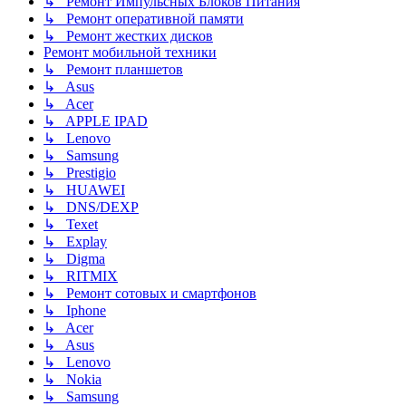
↳ Ремонт Импульсных Блоков Питания
↳ Ремонт оперативной памяти
↳ Ремонт жестких дисков
Ремонт мобильной техники
↳ Ремонт планшетов
↳ Asus
↳ Acer
↳ APPLE IPAD
↳ Lenovo
↳ Samsung
↳ Prestigio
↳ HUAWEI
↳ DNS/DEXP
↳ Texet
↳ Explay
↳ Digma
↳ RITMIX
↳ Ремонт сотовых и смартфонов
↳ Iphone
↳ Acer
↳ Asus
↳ Lenovo
↳ Nokia
↳ Samsung