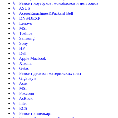
↳ Ремонт ноутбуков, моноблоков и неттоопов
↳ ASUS
↳ Acer&Emachines&Packard Bell
↳ DNS/DEXP
↳ Lenovo
↳ MSI
↳ Toshiba
↳ Samsung
↳ Sony
↳ HP
↳ Dell
↳ Apple Macbook
↳ Xiaomi
↳ Getac
↳ Ремонт десктоп материнских плат
↳ Gigabayte
↳ Asus
↳ MSI
↳ Foxconn
↳ AsRock
↳ Intel
↳ ECS
↳ Ремонт видеокарт