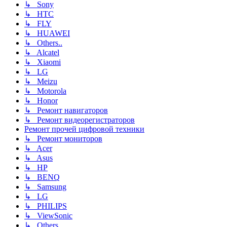
↳ Sony
↳ HTC
↳ FLY
↳ HUAWEI
↳ Others..
↳ Alcatel
↳ Xiaomi
↳ LG
↳ Meizu
↳ Motorola
↳ Honor
↳ Ремонт навигаторов
↳ Ремонт видеорегистраторов
Ремонт прочей цифровой техники
↳ Ремонт мониторов
↳ Acer
↳ Asus
↳ HP
↳ BENQ
↳ Samsung
↳ LG
↳ PHILIPS
↳ ViewSonic
↳ Others..