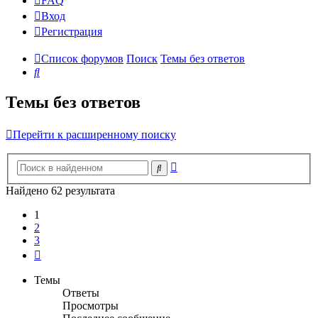
FAQ
Вход
Р
е
г
и
с
т
р
а
ц
и
я
Список форумов
Поиск
Темы без ответов
Поиск
Темы без ответов
Перейти к расширенному поиску
Расширенный
Поиск
поиск
Найдено 62 результата
1
2
3
След.
Темы
Ответы
Просмотры