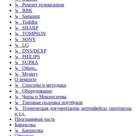
↳ Ремонт телевизоров
↳ BBK
↳ Samsung
↳ Toshiba
↳ SHARP
↳ TOMPSON
↳ SONY
↳ LG
↳ DNS/DEXP
↳ PHILIPS
↳ SUPRA
↳ Others..
↳ Mystery
О ремонте
↳ Способы и методики
↳ Оборудование
↳ Чипы и Микросхемы
↳ Типовые поломки ноутбуков
↳ Техническая документация, интерфейсы, протоколы
и т.д.
Программная часть
Барахолка
↳ Барахолка
Офтопик