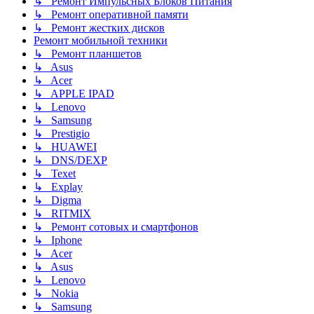
↳ Ремонт Импульсных Блоков Питания
↳ Ремонт оперативной памяти
↳ Ремонт жестких дисков
Ремонт мобильной техники
↳ Ремонт планшетов
↳ Asus
↳ Acer
↳ APPLE IPAD
↳ Lenovo
↳ Samsung
↳ Prestigio
↳ HUAWEI
↳ DNS/DEXP
↳ Texet
↳ Explay
↳ Digma
↳ RITMIX
↳ Ремонт сотовых и смартфонов
↳ Iphone
↳ Acer
↳ Asus
↳ Lenovo
↳ Nokia
↳ Samsung