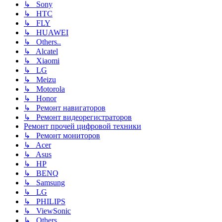
↳ Sony
↳ HTC
↳ FLY
↳ HUAWEI
↳ Others..
↳ Alcatel
↳ Xiaomi
↳ LG
↳ Meizu
↳ Motorola
↳ Honor
↳ Ремонт навигаторов
↳ Ремонт видеорегистраторов
Ремонт прочей цифровой техники
↳ Ремонт мониторов
↳ Acer
↳ Asus
↳ HP
↳ BENQ
↳ Samsung
↳ LG
↳ PHILIPS
↳ ViewSonic
↳ Others..