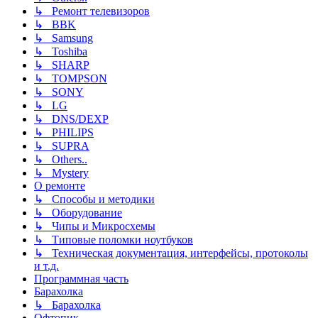
↳ Ремонт телевизоров
↳ BBK
↳ Samsung
↳ Toshiba
↳ SHARP
↳ TOMPSON
↳ SONY
↳ LG
↳ DNS/DEXP
↳ PHILIPS
↳ SUPRA
↳ Others..
↳ Mystery
О ремонте
↳ Способы и методики
↳ Оборудование
↳ Чипы и Микросхемы
↳ Типовые поломки ноутбуков
↳ Техническая документация, интерфейсы, протоколы
и т.д.
Программная часть
Барахолка
↳ Барахолка
Офтопик