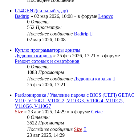
Последнее сообщение
L14GEN2(сильный удар)
Badtrip
»
02 мар 2026, 10:08
» в форуме
Lenovo
0
Ответы
552
Просмотры
Последнее сообщение
Badtrip
02 мар 2026, 10:08
Куплю программаторы донглы
Дядюшка кирдык
»
25 фев 2026, 17:21
» в форуме
Ремонт сотовых и смартфонов
0
Ответы
1083
Просмотры
Последнее сообщение
Дядюшка кирдык
25 фев 2026, 17:21
Разблокировка / Удаление пароля с BIOS (UEFI) GETAC
V110, V110G1, V110G2, V110G3, V110G4, V110G5,
V110G6, V110G7
Size
»
23 авг 2025, 14:29
» в форуме
Getac
0
Ответы
3522
Просмотры
Последнее сообщение
Size
23 авг 2025, 14:29