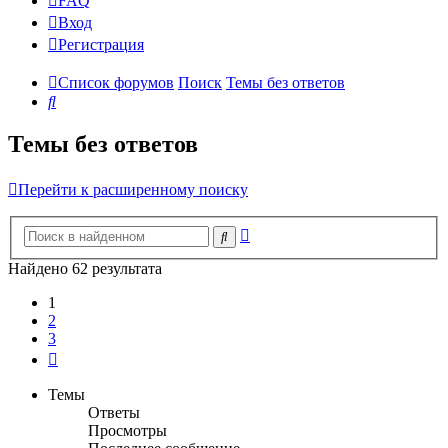
FAQ
Вход
Р
е
г
и
с
т
р
а
ц
и
я
Список форумов
Поиск
Темы без ответов
Поиск
Темы без ответов
Перейти к расширенному поиску
Расширенный
Поиск
поиск
Найдено 62 результата
1
2
3
След.
Темы
Ответы
Просмотры