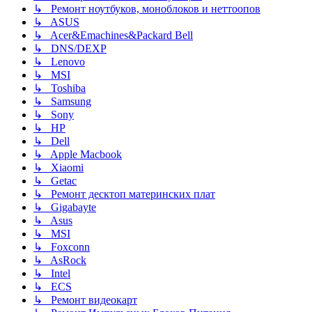
↳ Ремонт ноутбуков, моноблоков и неттоопов
↳ ASUS
↳ Acer&Emachines&Packard Bell
↳ DNS/DEXP
↳ Lenovo
↳ MSI
↳ Toshiba
↳ Samsung
↳ Sony
↳ HP
↳ Dell
↳ Apple Macbook
↳ Xiaomi
↳ Getac
↳ Ремонт десктоп материнских плат
↳ Gigabayte
↳ Asus
↳ MSI
↳ Foxconn
↳ AsRock
↳ Intel
↳ ECS
↳ Ремонт видеокарт