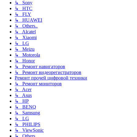
↳ Sony
↳ HTC
↳ FLY
↳ HUAWEI
↳ Others..
↳ Alcatel
↳ Xiaomi
↳ LG
↳ Meizu
↳ Motorola
↳ Honor
↳ Ремонт навигаторов
↳ Ремонт видеорегистраторов
Ремонт прочей цифровой техники
↳ Ремонт мониторов
↳ Acer
↳ Asus
↳ HP
↳ BENQ
↳ Samsung
↳ LG
↳ PHILIPS
↳ ViewSonic
↳ Others..