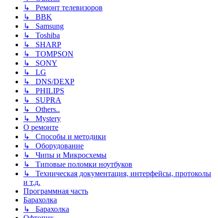
↳ Ремонт телевизоров
↳ BBK
↳ Samsung
↳ Toshiba
↳ SHARP
↳ TOMPSON
↳ SONY
↳ LG
↳ DNS/DEXP
↳ PHILIPS
↳ SUPRA
↳ Others..
↳ Mystery
О ремонте
↳ Способы и методики
↳ Оборудование
↳ Чипы и Микросхемы
↳ Типовые поломки ноутбуков
↳ Техническая документация, интерфейсы, протоколы
и т.д.
Программная часть
Барахолка
↳ Барахолка
Офтопик