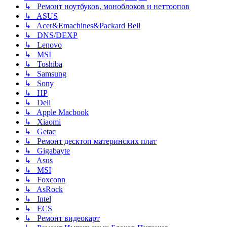
↳ Ремонт ноутбуков, моноблоков и неттоопов
↳ ASUS
↳ Acer&Emachines&Packard Bell
↳ DNS/DEXP
↳ Lenovo
↳ MSI
↳ Toshiba
↳ Samsung
↳ Sony
↳ HP
↳ Dell
↳ Apple Macbook
↳ Xiaomi
↳ Getac
↳ Ремонт десктоп материнских плат
↳ Gigabayte
↳ Asus
↳ MSI
↳ Foxconn
↳ AsRock
↳ Intel
↳ ECS
↳ Ремонт видеокарт