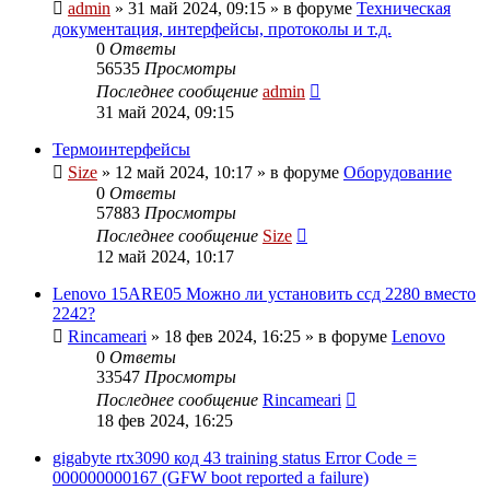
admin
»
31 май 2024, 09:15
» в форуме
Техническая
документация, интерфейсы, протоколы и т.д.
0
Ответы
56535
Просмотры
Последнее сообщение
admin
31 май 2024, 09:15
Термоинтерфейсы
Size
»
12 май 2024, 10:17
» в форуме
Оборудование
0
Ответы
57883
Просмотры
Последнее сообщение
Size
12 май 2024, 10:17
Lenovo 15ARE05 Можно ли установить ссд 2280 вместо
2242?
Rincameari
»
18 фев 2024, 16:25
» в форуме
Lenovo
0
Ответы
33547
Просмотры
Последнее сообщение
Rincameari
18 фев 2024, 16:25
gigabyte rtx3090 код 43 training status Error Code =
000000000167 (GFW boot reported a failure)