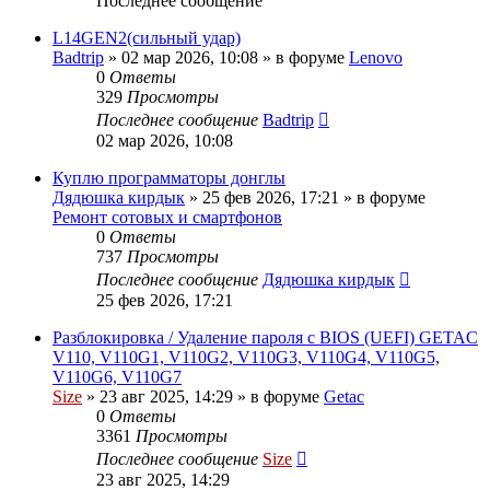
Последнее сообщение
L14GEN2(сильный удар)
Badtrip
»
02 мар 2026, 10:08
» в форуме
Lenovo
0
Ответы
329
Просмотры
Последнее сообщение
Badtrip
02 мар 2026, 10:08
Куплю программаторы донглы
Дядюшка кирдык
»
25 фев 2026, 17:21
» в форуме
Ремонт сотовых и смартфонов
0
Ответы
737
Просмотры
Последнее сообщение
Дядюшка кирдык
25 фев 2026, 17:21
Разблокировка / Удаление пароля с BIOS (UEFI) GETAC
V110, V110G1, V110G2, V110G3, V110G4, V110G5,
V110G6, V110G7
Size
»
23 авг 2025, 14:29
» в форуме
Getac
0
Ответы
3361
Просмотры
Последнее сообщение
Size
23 авг 2025, 14:29