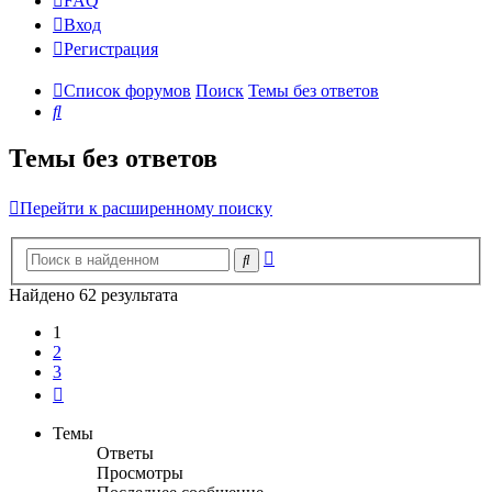
FAQ
Вход
Р
е
г
и
с
т
р
а
ц
и
я
Список форумов
Поиск
Темы без ответов
Поиск
Темы без ответов
Перейти к расширенному поиску
Расширенный
Поиск
поиск
Найдено 62 результата
1
2
3
След.
Темы
Ответы
Просмотры