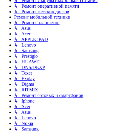
↳ Ремонт Импульсных Блоков Питания
↳ Ремонт оперативной памяти
↳ Ремонт жестких дисков
Ремонт мобильной техники
↳ Ремонт планшетов
↳ Asus
↳ Acer
↳ APPLE IPAD
↳ Lenovo
↳ Samsung
↳ Prestigio
↳ HUAWEI
↳ DNS/DEXP
↳ Texet
↳ Explay
↳ Digma
↳ RITMIX
↳ Ремонт сотовых и смартфонов
↳ Iphone
↳ Acer
↳ Asus
↳ Lenovo
↳ Nokia
↳ Samsung