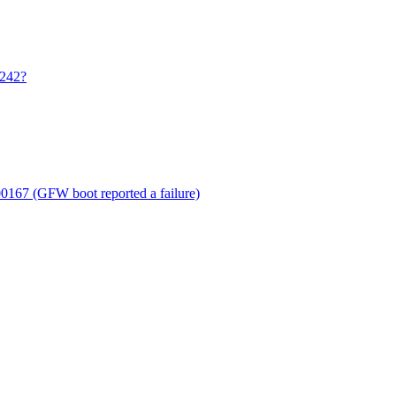
242?
00167 (GFW boot reported a failure)