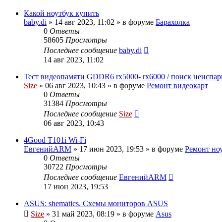
Какой ноутбук купить
baby.di
»
14 авг 2023, 11:02
» в форуме
Барахолка
0
Ответы
58605
Просмотры
Последнее сообщение
baby.di
14 авг 2023, 11:02
Тест видеопамяти GDDR6 rx5000- rx6000 / поиск неисп
Size
»
06 авг 2023, 10:43
» в форуме
Ремонт видеокарт
0
Ответы
31384
Просмотры
Последнее сообщение
Size
06 авг 2023, 10:43
4Good T101i Wi-Fi
ЕвгенийARM
»
17 июн 2023, 19:53
» в форуме
Ремонт но
0
Ответы
30722
Просмотры
Последнее сообщение
ЕвгенийARM
17 июн 2023, 19:53
ASUS: shematics. Схемы мониторов ASUS
Size
»
31 май 2023, 08:19
» в форуме
Asus