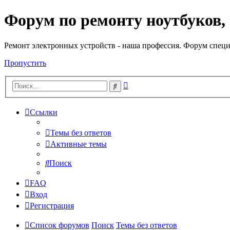
Форум по ремонту ноутбуков,
Регистрация
Ремонт электронных устройств - наша профессия. Форум специ
Пропустить
Расширенный
Поиск
поиск
Ссылки
Темы без ответов
Активные темы
Поиск
FAQ
Вход
Р
е
г
и
с
т
р
а
ц
и
я
Список форумов
Поиск
Темы без ответов