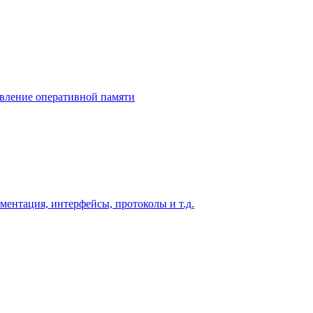
бавление оперативной памяти
ментация, интерфейсы, протоколы и т.д.