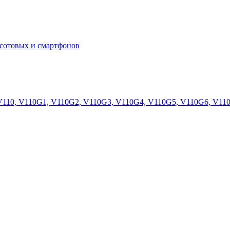
сотовых и смартфонов
 V110, V110G1, V110G2, V110G3, V110G4, V110G5, V110G6, V11