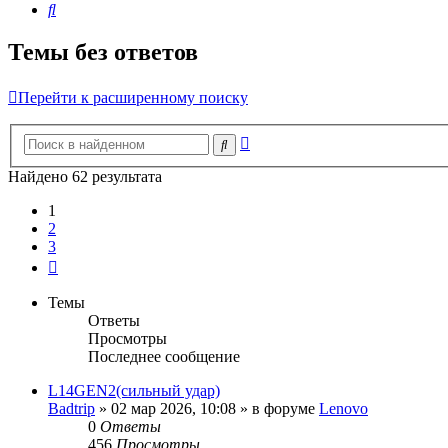
Поиск
Темы без ответов
Перейти к расширенному поиску
Расширенный
Поиск
поиск
Найдено 62 результата
1
2
3
След.
Темы
Ответы
Просмотры
Последнее сообщение
L14GEN2(сильный удар)
Badtrip
»
02 мар 2026, 10:08
» в форуме
Lenovo
0
Ответы
456
Просмотры