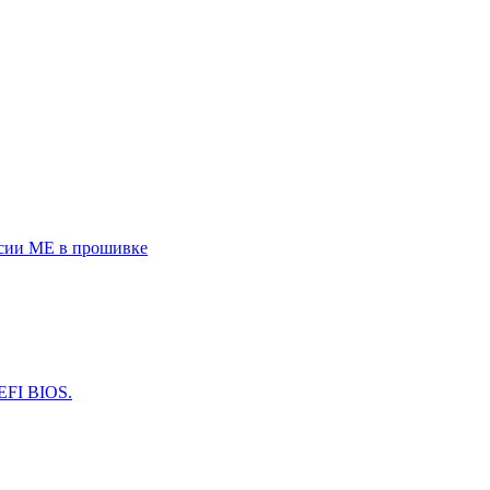
рсии ME в прошивке
EFI BIOS.