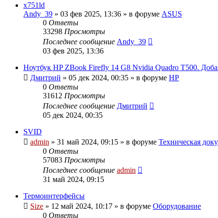
x751ld
Andy_39
»
03 фев 2025, 13:36
» в форуме
ASUS
0
Ответы
33298
Просмотры
Последнее сообщение
Andy_39
03 фев 2025, 13:36
Ноутбук HP ZBook Firefly 14 G8 Nvidia Quadro T500. До
Дмитрий
»
05 дек 2024, 00:35
» в форуме
HP
0
Ответы
31612
Просмотры
Последнее сообщение
Дмитрий
05 дек 2024, 00:35
SVID
admin
»
31 май 2024, 09:15
» в форуме
Техническая доку
0
Ответы
57083
Просмотры
Последнее сообщение
admin
31 май 2024, 09:15
Термоинтерфейсы
Size
»
12 май 2024, 10:17
» в форуме
Оборудование
0
Ответы