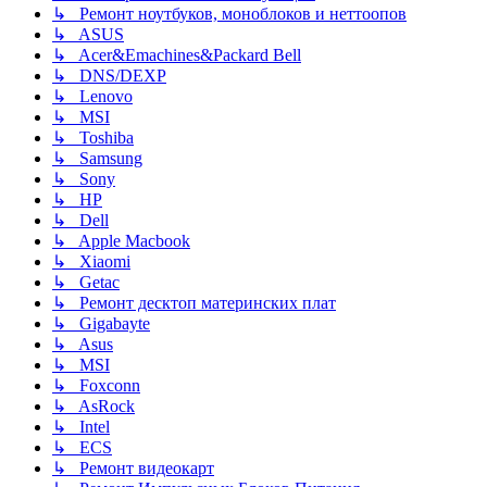
↳ Ремонт ноутбуков, моноблоков и неттоопов
↳ ASUS
↳ Acer&Emachines&Packard Bell
↳ DNS/DEXP
↳ Lenovo
↳ MSI
↳ Toshiba
↳ Samsung
↳ Sony
↳ HP
↳ Dell
↳ Apple Macbook
↳ Xiaomi
↳ Getac
↳ Ремонт десктоп материнских плат
↳ Gigabayte
↳ Asus
↳ MSI
↳ Foxconn
↳ AsRock
↳ Intel
↳ ECS
↳ Ремонт видеокарт