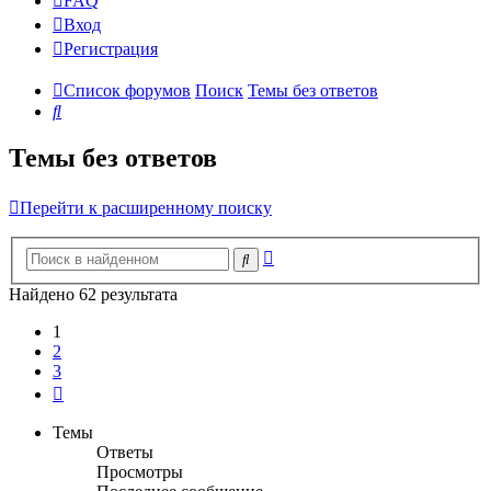
FAQ
Вход
Р
е
г
и
с
т
р
а
ц
и
я
Список форумов
Поиск
Темы без ответов
Поиск
Темы без ответов
Перейти к расширенному поиску
Расширенный
Поиск
поиск
Найдено 62 результата
1
2
3
След.
Темы
Ответы
Просмотры