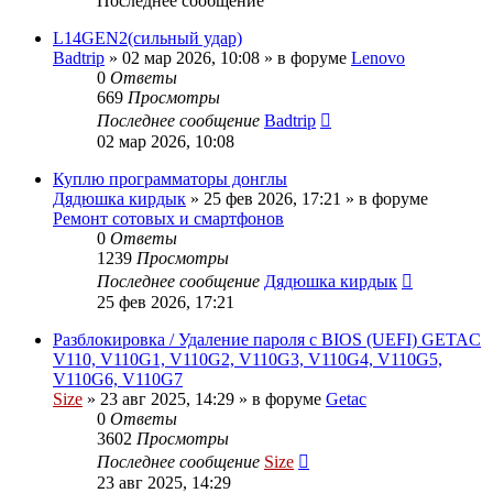
Последнее сообщение
L14GEN2(сильный удар)
Badtrip
»
02 мар 2026, 10:08
» в форуме
Lenovo
0
Ответы
669
Просмотры
Последнее сообщение
Badtrip
02 мар 2026, 10:08
Куплю программаторы донглы
Дядюшка кирдык
»
25 фев 2026, 17:21
» в форуме
Ремонт сотовых и смартфонов
0
Ответы
1239
Просмотры
Последнее сообщение
Дядюшка кирдык
25 фев 2026, 17:21
Разблокировка / Удаление пароля с BIOS (UEFI) GETAC
V110, V110G1, V110G2, V110G3, V110G4, V110G5,
V110G6, V110G7
Size
»
23 авг 2025, 14:29
» в форуме
Getac
0
Ответы
3602
Просмотры
Последнее сообщение
Size
23 авг 2025, 14:29