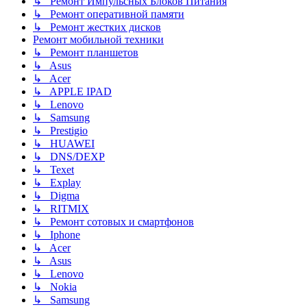
↳ Ремонт Импульсных Блоков Питания
↳ Ремонт оперативной памяти
↳ Ремонт жестких дисков
Ремонт мобильной техники
↳ Ремонт планшетов
↳ Asus
↳ Acer
↳ APPLE IPAD
↳ Lenovo
↳ Samsung
↳ Prestigio
↳ HUAWEI
↳ DNS/DEXP
↳ Texet
↳ Explay
↳ Digma
↳ RITMIX
↳ Ремонт сотовых и смартфонов
↳ Iphone
↳ Acer
↳ Asus
↳ Lenovo
↳ Nokia
↳ Samsung