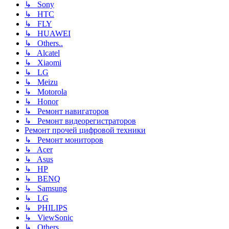
↳ Sony
↳ HTC
↳ FLY
↳ HUAWEI
↳ Others..
↳ Alcatel
↳ Xiaomi
↳ LG
↳ Meizu
↳ Motorola
↳ Honor
↳ Ремонт навигаторов
↳ Ремонт видеорегистраторов
Ремонт прочей цифровой техники
↳ Ремонт мониторов
↳ Acer
↳ Asus
↳ HP
↳ BENQ
↳ Samsung
↳ LG
↳ PHILIPS
↳ ViewSonic
↳ Others..