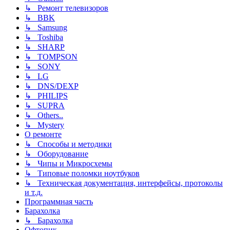
↳ Ремонт телевизоров
↳ BBK
↳ Samsung
↳ Toshiba
↳ SHARP
↳ TOMPSON
↳ SONY
↳ LG
↳ DNS/DEXP
↳ PHILIPS
↳ SUPRA
↳ Others..
↳ Mystery
О ремонте
↳ Способы и методики
↳ Оборудование
↳ Чипы и Микросхемы
↳ Типовые поломки ноутбуков
↳ Техническая документация, интерфейсы, протоколы
и т.д.
Программная часть
Барахолка
↳ Барахолка
Офтопик