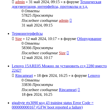
admin
»
31 май 2024, 09:15
» в форуме
Техническая
документация, интерфейсы, протоколы и т.д.
0
Ответы
57825
Просмотры
Последнее сообщение
admin
31 май 2024, 09:15
Термоинтерфейсы
Size
»
12 май 2024, 10:17
» в форуме
Оборудование
0
Ответы
58366
Просмотры
Последнее сообщение
Size
12 май 2024, 10:17
Lenovo 15ARE05 Можно ли установить ссд 2280 вместо
2242?
Rincameari
»
18 фев 2024, 16:25
» в форуме
Lenovo
0
Ответы
33836
Просмотры
Последнее сообщение
Rincameari
18 фев 2024, 16:25
gigabyte rtx3090 код 43 training status Error Code =
000000000167 (GFW boot reported a failure)