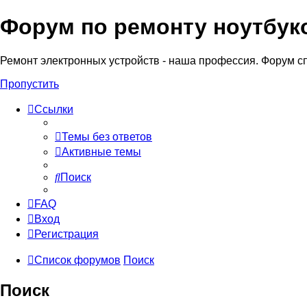
Форум по ремонту ноутбук
Регистрация
Ремонт электронных устройств - наша профессия. Форум с
Пропустить
Ссылки
Темы без ответов
Активные темы
Поиск
FAQ
Вход
Р
е
г
и
с
т
р
а
ц
и
я
Список форумов
Поиск
Поиск