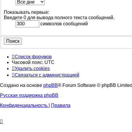
Показывать первые:
Введите 0 для вывода полного текста сообщений.
символов сообщений
Список форумов
Часовой пояс:
UTC
Удалить cookies
Связаться
С
в
я
з
а
т
ь
с
я
с
а
д
м
и
н
и
с
т
р
а
ц
и
е
й
с
Создано на основе
phpBB
® Forum Software © phpBB Limite
администрацией
Русская поддержка phpBB
Конфиденциальность
|
Правила