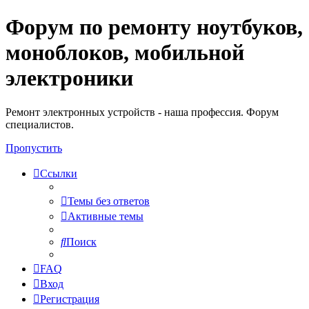
Форум по ремонту ноутбуков,
Регистрация
моноблоков, мобильной
электроники
Ремонт электронных устройств - наша профессия. Форум
специалистов.
Пропустить
Ссылки
Темы без ответов
Активные темы
Поиск
FAQ
Вход
Р
е
г
и
с
т
р
а
ц
и
я