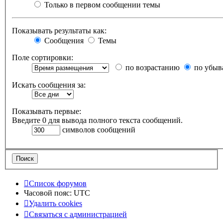
Только в первом сообщении темы
Показывать результаты как:
Сообщения
Темы
Поле сортировки:
по возрастанию
по убыв
Искать сообщения за:
Показывать первые:
Введите 0 для вывода полного текста сообщений.
символов сообщений
Список форумов
Часовой пояс:
UTC
Удалить cookies
Связаться
С
в
я
з
а
т
ь
с
я
с
а
д
м
и
н
и
с
т
р
а
ц
и
е
й