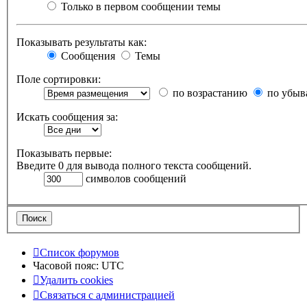
Только в первом сообщении темы
Показывать результаты как:
Сообщения
Темы
Поле сортировки:
по возрастанию
по убыв
Искать сообщения за:
Показывать первые:
Введите 0 для вывода полного текста сообщений.
символов сообщений
Список форумов
Часовой пояс:
UTC
Удалить cookies
Связаться
С
в
я
з
а
т
ь
с
я
с
а
д
м
и
н
и
с
т
р
а
ц
и
е
й