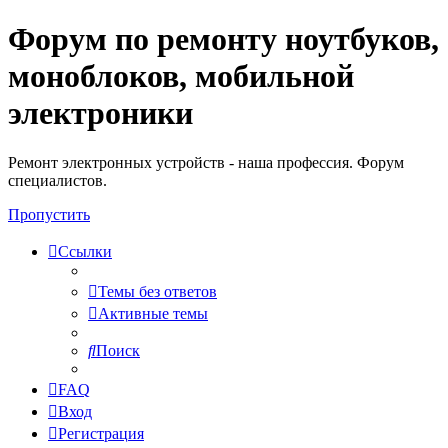
Форум по ремонту ноутбуков,
Регистрация
моноблоков, мобильной
электроники
Ремонт электронных устройств - наша профессия. Форум
специалистов.
Пропустить
Ссылки
Темы без ответов
Активные темы
Поиск
FAQ
Вход
Р
е
г
и
с
т
р
а
ц
и
я