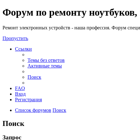
Регистрация
Форум по ремонту ноутбуков,
Ремонт электронных устройств - наша профессия. Форум специ
Пропустить
Ссылки
Темы без ответов
Активные темы
Поиск
FAQ
Вход
Р
е
г
и
с
т
р
а
ц
и
я
Список форумов
Поиск
Поиск
Запрос