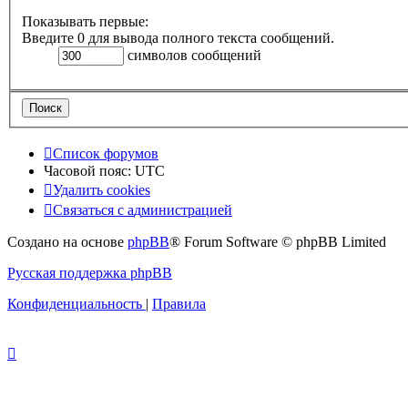
Показывать первые:
Введите 0 для вывода полного текста сообщений.
символов сообщений
Список форумов
Часовой пояс:
UTC
Удалить cookies
Связаться
С
в
я
з
а
т
ь
с
я
с
а
д
м
и
н
и
с
т
р
а
ц
и
е
й
с
Создано на основе
phpBB
® Forum Software © phpBB Limited
администрацией
Русская поддержка phpBB
Конфиденциальность
|
Правила