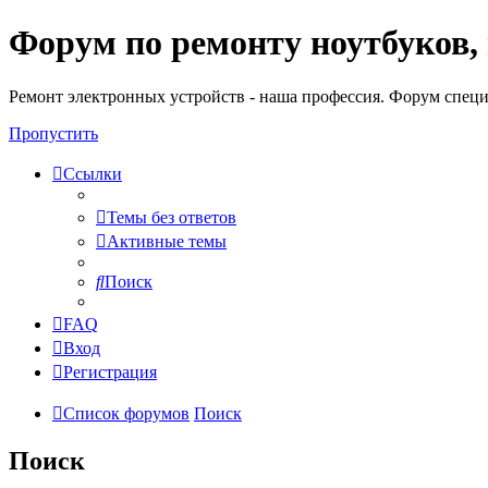
Форум по ремонту ноутбуков,
Регистрация
Ремонт электронных устройств - наша профессия. Форум специ
Пропустить
Ссылки
Темы без ответов
Активные темы
Поиск
FAQ
Вход
Р
е
г
и
с
т
р
а
ц
и
я
Список форумов
Поиск
Поиск