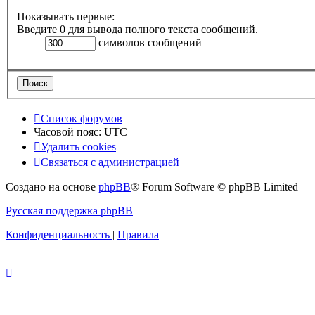
Показывать первые:
Введите 0 для вывода полного текста сообщений.
символов сообщений
Список форумов
Часовой пояс:
UTC
Удалить cookies
Связаться
С
в
я
з
а
т
ь
с
я
с
а
д
м
и
н
и
с
т
р
а
ц
и
е
й
с
Создано на основе
phpBB
® Forum Software © phpBB Limited
администрацией
Русская поддержка phpBB
Конфиденциальность
|
Правила