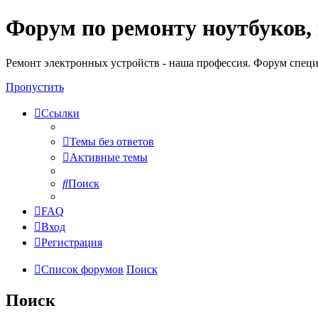
Форум по ремонту ноутбуков,
Регистрация
Ремонт электронных устройств - наша профессия. Форум специ
Пропустить
Ссылки
Темы без ответов
Активные темы
Поиск
FAQ
Вход
Р
е
г
и
с
т
р
а
ц
и
я
Список форумов
Поиск
Поиск