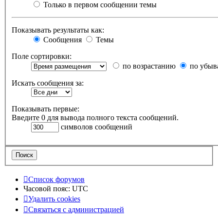
Только в первом сообщении темы
Показывать результаты как:
Сообщения
Темы
Поле сортировки:
по возрастанию
по убыв
Искать сообщения за:
Показывать первые:
Введите 0 для вывода полного текста сообщений.
символов сообщений
Список форумов
Часовой пояс:
UTC
Удалить cookies
Связаться
С
в
я
з
а
т
ь
с
я
с
а
д
м
и
н
и
с
т
р
а
ц
и
е
й