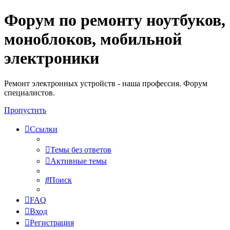
Форум по ремонту ноутбуков,
Регистрация
моноблоков, мобильной
электроники
Ремонт электронных устройств - наша профессия. Форум
специалистов.
Пропустить
Ссылки
Темы без ответов
Активные темы
Поиск
FAQ
Вход
Р
е
г
и
с
т
р
а
ц
и
я