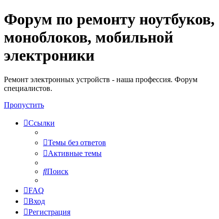
Форум по ремонту ноутбуков,
Регистрация
моноблоков, мобильной
электроники
Ремонт электронных устройств - наша профессия. Форум
специалистов.
Пропустить
Ссылки
Темы без ответов
Активные темы
Поиск
FAQ
Вход
Р
е
г
и
с
т
р
а
ц
и
я