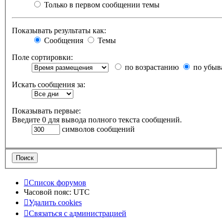
Только в первом сообщении темы
Показывать результаты как:
Сообщения
Темы
Поле сортировки:
по возрастанию
по убыв
Искать сообщения за:
Показывать первые:
Введите 0 для вывода полного текста сообщений.
символов сообщений
Список форумов
Часовой пояс:
UTC
Удалить cookies
Связаться
С
в
я
з
а
т
ь
с
я
с
а
д
м
и
н
и
с
т
р
а
ц
и
е
й