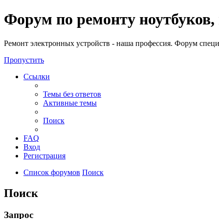
Регистрация
Форум по ремонту ноутбуков,
Ремонт электронных устройств - наша профессия. Форум специ
Пропустить
Ссылки
Темы без ответов
Активные темы
Поиск
FAQ
Вход
Р
е
г
и
с
т
р
а
ц
и
я
Список форумов
Поиск
Поиск
Запрос