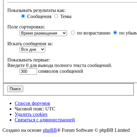
Показывать результаты как:
Сообщения
Темы
Поле сортировки:
по возрастанию
по убыв
Искать сообщения за:
Показывать первые:
Введите 0 для вывода полного текста сообщений.
символов сообщений
Список форумов
Часовой пояс:
UTC
Удалить cookies
Связаться
С
в
я
з
а
т
ь
с
я
с
а
д
м
и
н
и
с
т
р
а
ц
и
е
й
с
Создано на основе
phpBB
® Forum Software © phpBB Limited
администрацией