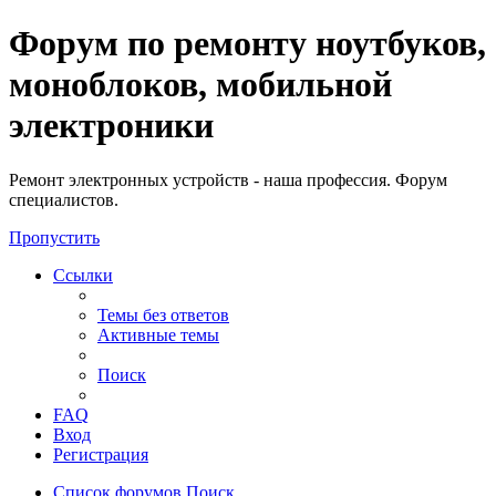
Регистрация
Форум по ремонту ноутбуков,
моноблоков, мобильной
электроники
Ремонт электронных устройств - наша профессия. Форум
специалистов.
Пропустить
Ссылки
Темы без ответов
Активные темы
Поиск
FAQ
Вход
Р
е
г
и
с
т
р
а
ц
и
я
Список форумов
Поиск