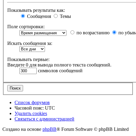
Показывать результаты как:
Сообщения
Темы
Поле сортировки:
по возрастанию
по убыв
Искать сообщения за:
Показывать первые:
Введите 0 для вывода полного текста сообщений.
символов сообщений
Список форумов
Часовой пояс:
UTC
Удалить cookies
Связаться
С
в
я
з
а
т
ь
с
я
с
а
д
м
и
н
и
с
т
р
а
ц
и
е
й
с
Создано на основе
phpBB
® Forum Software © phpBB Limited
администрацией