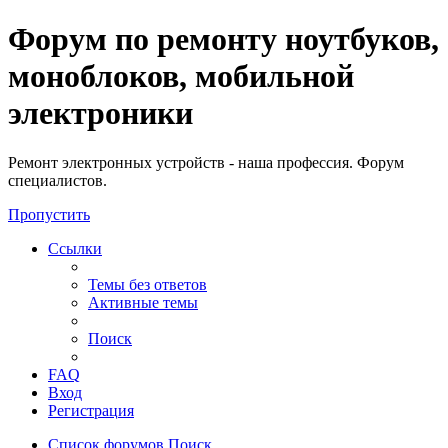
Регистрация
Форум по ремонту ноутбуков,
моноблоков, мобильной
электроники
Ремонт электронных устройств - наша профессия. Форум
специалистов.
Пропустить
Ссылки
Темы без ответов
Активные темы
Поиск
FAQ
Вход
Р
е
г
и
с
т
р
а
ц
и
я
Список форумов
Поиск