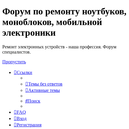
Форум по ремонту ноутбуков,
Регистрация
моноблоков, мобильной
электроники
Ремонт электронных устройств - наша профессия. Форум
специалистов.
Пропустить
Ссылки
Темы без ответов
Активные темы
Поиск
FAQ
Вход
Р
е
г
и
с
т
р
а
ц
и
я