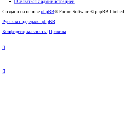
Связаться
С
в
я
з
а
т
ь
с
я
с
а
д
м
и
н
и
с
т
р
а
ц
и
е
й
с
Создано на основе
phpBB
® Forum Software © phpBB Limited
администрацией
Русская поддержка phpBB
Конфиденциальность
|
Правила