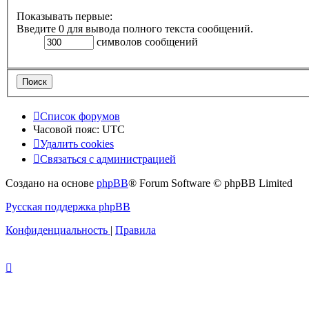
Показывать первые:
Введите 0 для вывода полного текста сообщений.
символов сообщений
Список форумов
Часовой пояс:
UTC
Удалить cookies
Связаться
С
в
я
з
а
т
ь
с
я
с
а
д
м
и
н
и
с
т
р
а
ц
и
е
й
с
Создано на основе
phpBB
® Forum Software © phpBB Limited
администрацией
Русская поддержка phpBB
Конфиденциальность
|
Правила