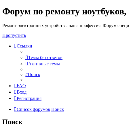
Форум по ремонту ноутбуков,
Регистрация
Ремонт электронных устройств - наша профессия. Форум специ
Пропустить
Ссылки
Темы без ответов
Активные темы
Поиск
FAQ
Вход
Р
е
г
и
с
т
р
а
ц
и
я
Список форумов
Поиск
Поиск