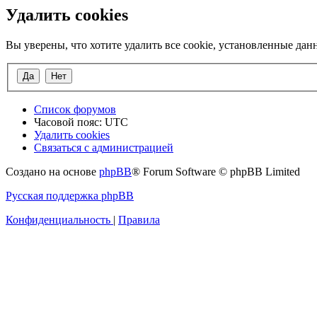
Удалить cookies
Вы уверены, что хотите удалить все cookie, установленные да
Список форумов
Часовой пояс:
UTC
Удалить cookies
Связаться
С
в
я
з
а
т
ь
с
я
с
а
д
м
и
н
и
с
т
р
а
ц
и
е
й
с
Создано на основе
phpBB
® Forum Software © phpBB Limited
администрацией
Русская поддержка phpBB
Конфиденциальность
|
Правила