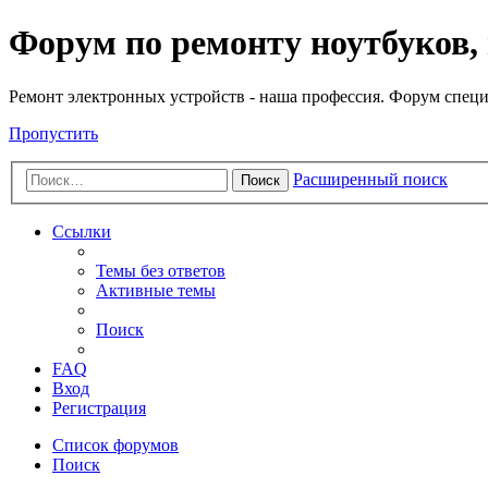
Регистрация
Форум по ремонту ноутбуков,
Ремонт электронных устройств - наша профессия. Форум специ
Пропустить
Расширенный поиск
Поиск
Ссылки
Темы без ответов
Активные темы
Поиск
FAQ
Вход
Р
е
г
и
с
т
р
а
ц
и
я
Список форумов
Поиск