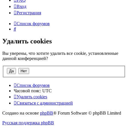
FAQ
Вход
Р
е
г
и
с
т
р
а
ц
и
я
Список форумов
Поиск
Удалить cookies
Вы уверены, что хотите удалить все cookie, установленные
данной конференцией?
Список форумов
Часовой пояс:
UTC
Удалить cookies
Связаться
С
в
я
з
а
т
ь
с
я
с
а
д
м
и
н
и
с
т
р
а
ц
и
е
й
с
Создано на основе
phpBB
® Forum Software © phpBB Limited
администрацией
Русская поддержка phpBB