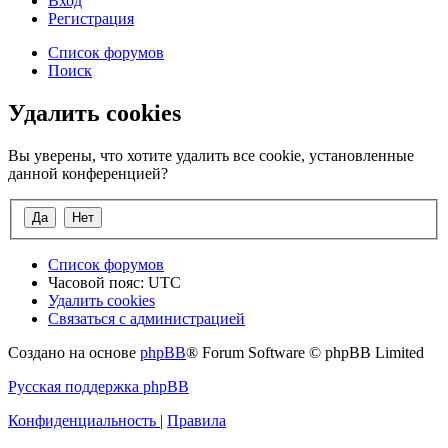
Вход
Р
е
г
и
с
т
р
а
ц
и
я
Список форумов
Поиск
Удалить cookies
Вы уверены, что хотите удалить все cookie, установленные
данной конференцией?
Список форумов
Часовой пояс:
UTC
Удалить cookies
Связаться
С
в
я
з
а
т
ь
с
я
с
а
д
м
и
н
и
с
т
р
а
ц
и
е
й
с
Создано на основе
phpBB
® Forum Software © phpBB Limited
администрацией
Русская поддержка phpBB
Конфиденциальность
|
Правила