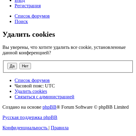
Вход
Р
е
г
и
с
т
р
а
ц
и
я
Список форумов
Поиск
Удалить cookies
Вы уверены, что хотите удалить все cookie, установленные
данной конференцией?
Список форумов
Часовой пояс:
UTC
Удалить cookies
Связаться
С
в
я
з
а
т
ь
с
я
с
а
д
м
и
н
и
с
т
р
а
ц
и
е
й
с
Создано на основе
phpBB
® Forum Software © phpBB Limited
администрацией
Русская поддержка phpBB
Конфиденциальность
|
Правила