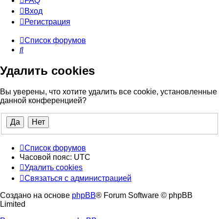
FAQ
Вход
Р
е
г
и
с
т
р
а
ц
и
я
Список форумов
Поиск
Удалить cookies
Вы уверены, что хотите удалить все cookie, установленные
данной конференцией?
Список форумов
Часовой пояс:
UTC
Удалить cookies
Связаться
С
в
я
з
а
т
ь
с
я
с
а
д
м
и
н
и
с
т
р
а
ц
и
е
й
с
Создано на основе
phpBB
® Forum Software © phpBB
администрацией
Limited