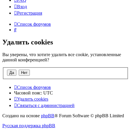
FAQ
Вход
Р
е
г
и
с
т
р
а
ц
и
я
Список форумов
Поиск
Удалить cookies
Вы уверены, что хотите удалить все cookie, установленные
данной конференцией?
Список форумов
Часовой пояс:
UTC
Удалить cookies
Связаться
С
в
я
з
а
т
ь
с
я
с
а
д
м
и
н
и
с
т
р
а
ц
и
е
й
с
Создано на основе
phpBB
® Forum Software © phpBB Limited
администрацией
Русская поддержка phpBB