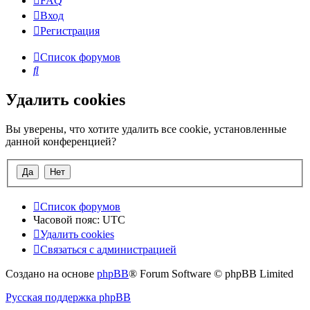
FAQ
Вход
Р
е
г
и
с
т
р
а
ц
и
я
Список форумов
Поиск
Удалить cookies
Вы уверены, что хотите удалить все cookie, установленные
данной конференцией?
Список форумов
Часовой пояс:
UTC
Удалить cookies
Связаться
С
в
я
з
а
т
ь
с
я
с
а
д
м
и
н
и
с
т
р
а
ц
и
е
й
с
Создано на основе
phpBB
® Forum Software © phpBB Limited
администрацией
Русская поддержка phpBB