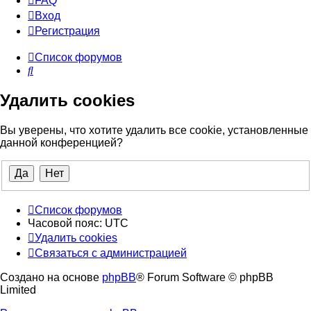
FAQ
Вход
Р
е
г
и
с
т
р
а
ц
и
я
Список форумов
Поиск
Удалить cookies
Вы уверены, что хотите удалить все cookie, установленные
данной конференцией?
Список форумов
Часовой пояс:
UTC
Удалить cookies
Связаться
С
в
я
з
а
т
ь
с
я
с
а
д
м
и
н
и
с
т
р
а
ц
и
е
й
с
Создано на основе
phpBB
® Forum Software © phpBB
администрацией
Limited