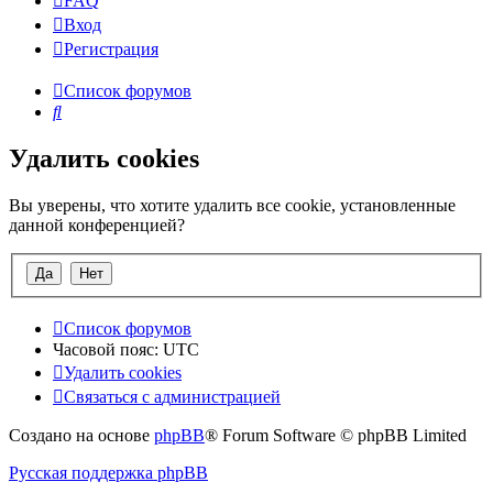
FAQ
Вход
Р
е
г
и
с
т
р
а
ц
и
я
Список форумов
Поиск
Удалить cookies
Вы уверены, что хотите удалить все cookie, установленные
данной конференцией?
Список форумов
Часовой пояс:
UTC
Удалить cookies
Связаться
С
в
я
з
а
т
ь
с
я
с
а
д
м
и
н
и
с
т
р
а
ц
и
е
й
с
Создано на основе
phpBB
® Forum Software © phpBB Limited
администрацией
Русская поддержка phpBB