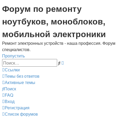
Регистрация
Форум по ремонту
ноутбуков, моноблоков,
мобильной электроники
Ремонт электронных устройств - наша профессия. Форум
специалистов.
Пропустить
Расширенный
Поиск
поиск
Ссылки
Темы без ответов
Активные темы
Поиск
FAQ
Вход
Р
е
г
и
с
т
р
а
ц
и
я
Список форумов