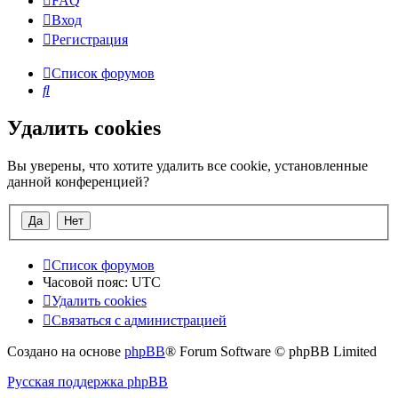
FAQ
Вход
Р
е
г
и
с
т
р
а
ц
и
я
Список форумов
Поиск
Удалить cookies
Вы уверены, что хотите удалить все cookie, установленные
данной конференцией?
Список форумов
Часовой пояс:
UTC
Удалить cookies
Связаться
С
в
я
з
а
т
ь
с
я
с
а
д
м
и
н
и
с
т
р
а
ц
и
е
й
с
Создано на основе
phpBB
® Forum Software © phpBB Limited
администрацией
Русская поддержка phpBB