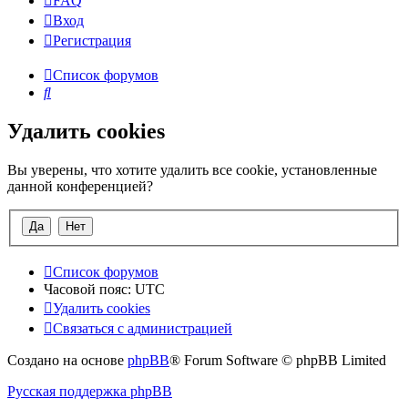
FAQ
Вход
Р
е
г
и
с
т
р
а
ц
и
я
Список форумов
Поиск
Удалить cookies
Вы уверены, что хотите удалить все cookie, установленные
данной конференцией?
Список форумов
Часовой пояс:
UTC
Удалить cookies
Связаться
С
в
я
з
а
т
ь
с
я
с
а
д
м
и
н
и
с
т
р
а
ц
и
е
й
с
Создано на основе
phpBB
® Forum Software © phpBB Limited
администрацией
Русская поддержка phpBB