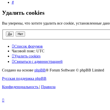
Поиск
Удалить cookies
Вы уверены, что хотите удалить все cookie, установленные да
Список форумов
Часовой пояс:
UTC
Удалить cookies
Связаться
С
в
я
з
а
т
ь
с
я
с
а
д
м
и
н
и
с
т
р
а
ц
и
е
й
с
Создано на основе
phpBB
® Forum Software © phpBB Limited
администрацией
Русская поддержка phpBB
Конфиденциальность
|
Правила