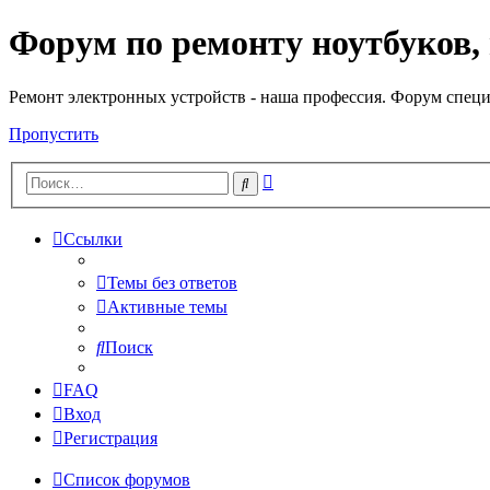
Форум по ремонту ноутбуков,
Регистрация
Ремонт электронных устройств - наша профессия. Форум специ
Пропустить
Расширенный
Поиск
поиск
Ссылки
Темы без ответов
Активные темы
Поиск
FAQ
Вход
Р
е
г
и
с
т
р
а
ц
и
я
Список форумов