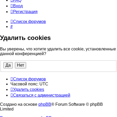
FAQ
Вход
Р
е
г
и
с
т
р
а
ц
и
я
Список форумов
Поиск
Удалить cookies
Вы уверены, что хотите удалить все cookie, установленные
данной конференцией?
Список форумов
Часовой пояс:
UTC
Удалить cookies
Связаться
С
в
я
з
а
т
ь
с
я
с
а
д
м
и
н
и
с
т
р
а
ц
и
е
й
с
Создано на основе
phpBB
® Forum Software © phpBB
администрацией
Limited