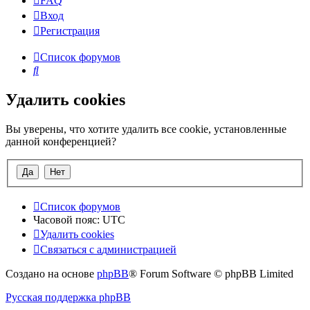
FAQ
Вход
Р
е
г
и
с
т
р
а
ц
и
я
Список форумов
Поиск
Удалить cookies
Вы уверены, что хотите удалить все cookie, установленные
данной конференцией?
Список форумов
Часовой пояс:
UTC
Удалить cookies
Связаться
С
в
я
з
а
т
ь
с
я
с
а
д
м
и
н
и
с
т
р
а
ц
и
е
й
с
Создано на основе
phpBB
® Forum Software © phpBB Limited
администрацией
Русская поддержка phpBB