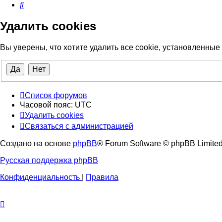
Поиск
Удалить cookies
Вы уверены, что хотите удалить все cookie, установленны
Список форумов
Часовой пояс:
UTC
Удалить cookies
Связаться
С
в
я
з
а
т
ь
с
я
с
а
д
м
и
н
и
с
т
р
а
ц
и
е
й
с
Создано на основе
phpBB
® Forum Software © phpBB Limite
администрацией
Русская поддержка phpBB
Конфиденциальность
|
Правила