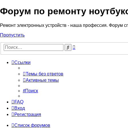
Форум по ремонту ноутбук
Регистрация
Ремонт электронных устройств - наша профессия. Форум с
Пропустить
Расширенный
Поиск
поиск
Ссылки
Темы без ответов
Активные темы
Поиск
FAQ
Вход
Р
е
г
и
с
т
р
а
ц
и
я
Список форумов