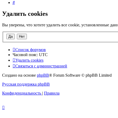
Поиск
Удалить cookies
Вы уверены, что хотите удалить все cookie, установленные да
Список форумов
Часовой пояс:
UTC
Удалить cookies
Связаться
С
в
я
з
а
т
ь
с
я
с
а
д
м
и
н
и
с
т
р
а
ц
и
е
й
с
Создано на основе
phpBB
® Forum Software © phpBB Limited
администрацией
Русская поддержка phpBB
Конфиденциальность
|
Правила