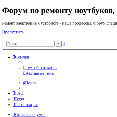
Форум по ремонту ноутбуков,
Регистрация
Ремонт электронных устройств - наша профессия. Форум специ
Пропустить
Расширенный
Поиск
поиск
Ссылки
Темы без ответов
Активные темы
Поиск
FAQ
Вход
Р
е
г
и
с
т
р
а
ц
и
я
Список форумов