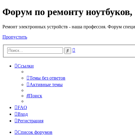
Форум по ремонту ноутбуков,
Регистрация
Ремонт электронных устройств - наша профессия. Форум специ
Пропустить
Расширенный
Поиск
поиск
Ссылки
Темы без ответов
Активные темы
Поиск
FAQ
Вход
Р
е
г
и
с
т
р
а
ц
и
я
Список форумов