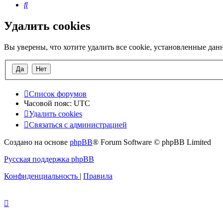
Поиск
Удалить cookies
Вы уверены, что хотите удалить все cookie, установленные да
Список форумов
Часовой пояс:
UTC
Удалить cookies
Связаться
С
в
я
з
а
т
ь
с
я
с
а
д
м
и
н
и
с
т
р
а
ц
и
е
й
с
Создано на основе
phpBB
® Forum Software © phpBB Limited
администрацией
Русская поддержка phpBB
Конфиденциальность
|
Правила