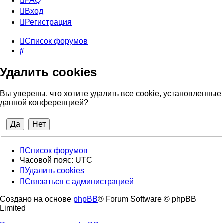
FAQ
Вход
Р
е
г
и
с
т
р
а
ц
и
я
Список форумов
Поиск
Удалить cookies
Вы уверены, что хотите удалить все cookie, установленные
данной конференцией?
Список форумов
Часовой пояс:
UTC
Удалить cookies
Связаться
С
в
я
з
а
т
ь
с
я
с
а
д
м
и
н
и
с
т
р
а
ц
и
е
й
с
Создано на основе
phpBB
® Forum Software © phpBB
администрацией
Limited