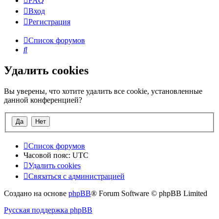
FAQ
Вход
Р
е
г
и
с
т
р
а
ц
и
я
Список форумов
Поиск
Удалить cookies
Вы уверены, что хотите удалить все cookie, установленные
данной конференцией?
Список форумов
Часовой пояс:
UTC
Удалить cookies
Связаться
С
в
я
з
а
т
ь
с
я
с
а
д
м
и
н
и
с
т
р
а
ц
и
е
й
с
Создано на основе
phpBB
® Forum Software © phpBB Limited
администрацией
Русская поддержка phpBB