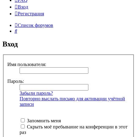
FAQ
Вход
Р
е
г
и
с
т
р
а
ц
и
я
Список форумов
Поиск
Вход
Имя пользователя:
Пароль:
Забыли пароль?
Повторно выслать письмо для активации учётной
записи
Запомнить меня
Скрыть моё пребывание на конференции в этот
раз