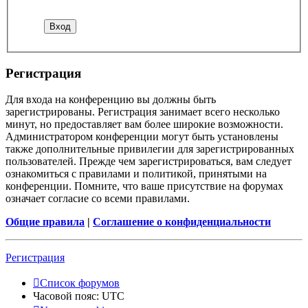
Р
е
г
и
с
т
р
а
ц
и
я
Для входа на конференцию вы должны быть
зарегистрированы. Регистрация занимает всего несколько
минут, но предоставляет вам более широкие возможности.
Администратором конференции могут быть установлены
также дополнительные привилегии для зарегистрированных
пользователей. Прежде чем зарегистрироваться, вам следует
ознакомиться с правилами и политикой, принятыми на
конференции. Помните, что ваше присутствие на форумах
означает согласие со всеми правилами.
Общие правила
|
Соглашение о конфиденциальности
Р
е
г
и
с
т
р
а
ц
и
я
Список форумов
Часовой пояс:
UTC