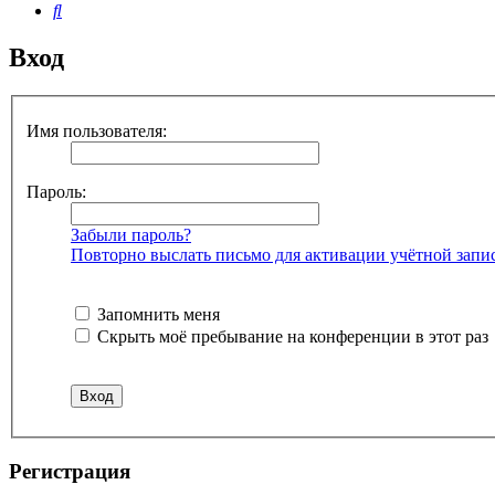
Поиск
Вход
Имя пользователя:
Пароль:
Забыли пароль?
Повторно выслать письмо для активации учётной запи
Запомнить меня
Скрыть моё пребывание на конференции в этот раз
Р
е
г
и
с
т
р
а
ц
и
я