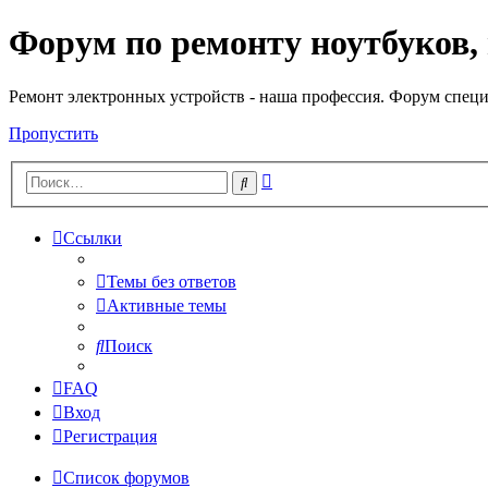
Форум по ремонту ноутбуков,
Регистрация
Ремонт электронных устройств - наша профессия. Форум специ
Пропустить
Расширенный
Поиск
поиск
Ссылки
Темы без ответов
Активные темы
Поиск
FAQ
Вход
Р
е
г
и
с
т
р
а
ц
и
я
Список форумов