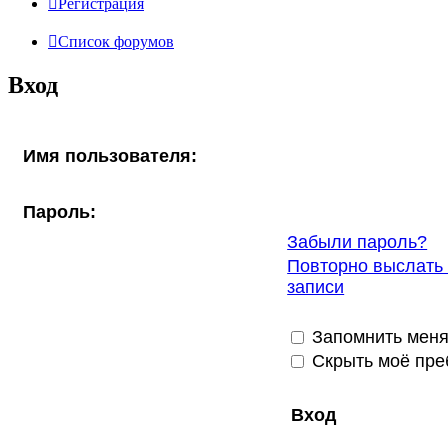
Р
е
г
и
с
т
р
а
ц
и
я
Список форумов
Вход
Имя пользователя:
Пароль:
Забыли пароль?
Повторно выслать 
записи
Запомнить мен
Скрыть моё пре