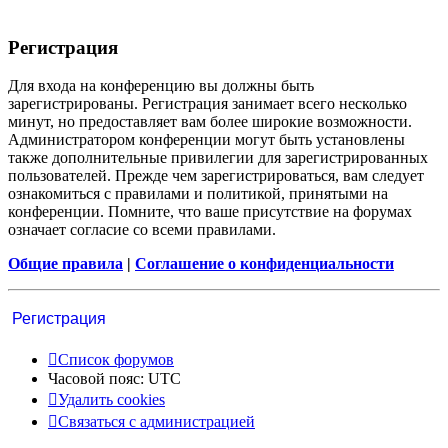
Р
е
г
и
с
т
р
а
ц
и
я
Для входа на конференцию вы должны быть
зарегистрированы. Регистрация занимает всего несколько
минут, но предоставляет вам более широкие возможности.
Администратором конференции могут быть установлены
также дополнительные привилегии для зарегистрированных
пользователей. Прежде чем зарегистрироваться, вам следует
ознакомиться с правилами и политикой, принятыми на
конференции. Помните, что ваше присутствие на форумах
означает согласие со всеми правилами.
Общие правила
|
Соглашение о конфиденциальности
Р
е
г
и
с
т
р
а
ц
и
я
Список форумов
Часовой пояс:
UTC
Удалить cookies
Связаться
С
в
я
з
а
т
ь
с
я
с
а
д
м
и
н
и
с
т
р
а
ц
и
е
й
с