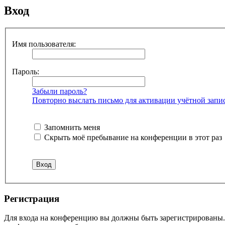
Вход
Имя пользователя:
Пароль:
Забыли пароль?
Повторно выслать письмо для активации учётной запи
Запомнить меня
Скрыть моё пребывание на конференции в этот раз
Р
е
г
и
с
т
р
а
ц
и
я
Для входа на конференцию вы должны быть зарегистрированы. 