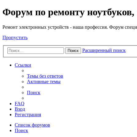
Регистрация
Форум по ремонту ноутбуков,
Ремонт электронных устройств - наша профессия. Форум специ
Пропустить
Расширенный поиск
Поиск
Ссылки
Темы без ответов
Активные темы
Поиск
FAQ
Вход
Р
е
г
и
с
т
р
а
ц
и
я
Список форумов
Поиск