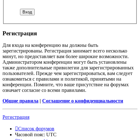
Р
е
г
и
с
т
р
а
ц
и
я
Для входа на конференцию вы должны быть
зарегистрированы. Регистрация занимает всего несколько
минут, но предоставляет вам более широкие возможности.
Администратором конференции могут быть установлены
также дополнительные привилегии для зарегистрированных
пользователей. Прежде чем зарегистрироваться, вам следует
ознакомиться с правилами и политикой, принятыми на
конференции. Помните, что ваше присутствие на форумах
означает согласие со всеми правилами.
Общие правила
|
Соглашение о конфиденциальности
Р
е
г
и
с
т
р
а
ц
и
я
Список форумов
Часовой пояс:
UTC