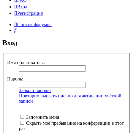
FAQ
Вход
Р
е
г
и
с
т
р
а
ц
и
я
Список форумов
Поиск
Вход
Имя пользователя:
Пароль:
Забыли пароль?
Повторно выслать письмо для активации учётной
записи
Запомнить меня
Скрыть моё пребывание на конференции в этот
раз